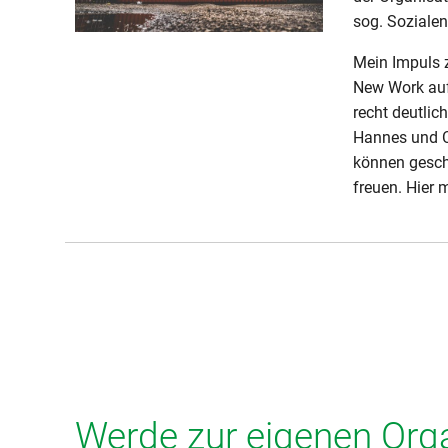
sog. Soziale
Mein Impuls 
New Work auf
recht deutlic
Hannes und Ch
können gesch
freuen. Hier 
Werde zur eigenen Orga