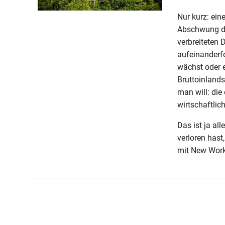
Nur kurz: ein
Abschwung de
verbreiteten D
aufeinanderfo
wächst oder e
Bruttoinlands
man will: die
wirtschaftlic
Das ist ja al
verloren hast,
mit New Work 