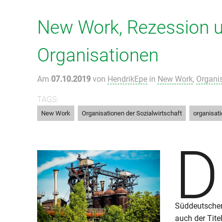
New Work, Rezession un
Organisationen
Am
07.10.2019
von
HendrikEpe
in
New Work
,
Organi
TAGS:
,
,
New Work
Organisationen der Sozialwirtschaft
organisat
D
Süddeutschen
auch der Titel