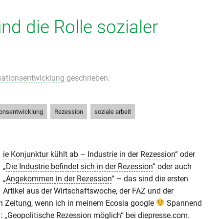
d die Rolle sozialer
sationsentwicklung
geschrieben.
,
,
ionsentwicklung
Rezession
soziale arbeit
ie Konjunktur kühlt ab – Industrie in der Rezession
“ oder
„
Die Industrie befindet sich in der Rezession
“ oder auch
„
Angekommen in der Rezession
“ – das sind die ersten
Artikel aus der Wirtschaftswoche, der FAZ und der
 Zeitung, wenn ich in meinem Ecosia google
Spannend
: „
Geopolitische Rezession möglich
“ bei diepresse.com.