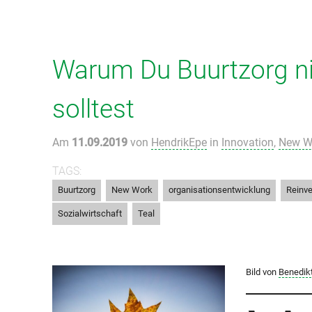
Warum Du Buurtzorg ni
solltest
Am
11.09.2019
von
HendrikEpe
in
Innovation
,
New W
TAGS:
,
,
,
Buurtzorg
New Work
organisationsentwicklung
Reinve
,
Sozialwirtschaft
Teal
Bild von
Benedik