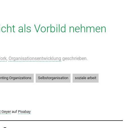
cht als Vorbild nehmen
ork
,
Organisationsentwicklung
geschrieben.
,
,
,
nting Organizations
Selbstorganisation
soziale arbeit
t Geyer
auf
Pixabay