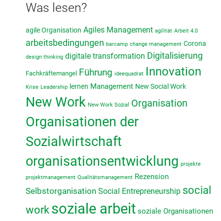
Was lesen?
Agiles Management
agile Organisation
agilität
Arbeit 4.0
arbeitsbedingungen
Corona
barcamp
change management
Digitalisierung
digitale transformation
design thinking
Innovation
Führung
Fachkräftemangel
ideequadrat
lernen
Management
New Social Work
Krise
Leadership
New Work
Organisation
New Work Sozial
Organisationen der
Sozialwirtschaft
organisationsentwicklung
projekte
Rezension
projektmanagement
Qualitätsmanagement
social
Selbstorganisation
Social Entrepreneurship
soziale arbeit
work
soziale Organisationen