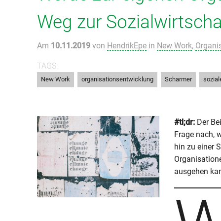
Weg zur Sozialwirtscha
Am
10.11.2019
von
HendrikEpe
in
New Work
,
Organi
TAGS:
,
,
,
New Work
organisationsentwicklung
Scharmer
sozial
#tl;dr:
Der Bei
Frage nach, w
hin zu einer 
Organisatione
ausgehen kann