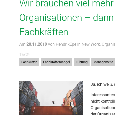
Wir brauchen viel mehr
Organisationen – dann 
Fachkräften
Am
28.11.2019
von
HendrikEpe
in
New Work
,
Organi
TAGS:
,
,
,
Fachkräfte
Fachkräftemangel
Führung
Management
Ja, ich weiß,
Interessanter
nicht kontrol
Organisatione
der Organisa