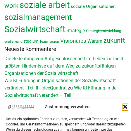
soziale arbeit
work
soziale Organisationen
sozialmanagement
Sozialwirtschaft
Strategie
Strategieentwicklung
zukunft
Visionäres
Warum
studium
vision
Team
studiengang
Neueste Kommentare
Die Bedeutung von Aufgeschlossenheit im Leben
zu
Die 4
größten Hindernisse auf dem Weg zu zukunftsfähigen
Organisationen der Sozialwirtschaft
Wie KI Führung in Organisationen der Sozialwirtschaft
verändert - Teil II - IdeeQuadrat
zu
Wie KI Führung in der
Sozialwirtschaft verändert – Teil 1
Schnittstellen management: Reibungslos versorgen 2026
zu
Zustimmung verwalten
Schnittstellenmanagement in Organisationen der Sozialen
Arbeit: Herausforderungen, Chancen und konkrete
Um dir ein optimales Erlebnis zu bieten, verwenden wir Technologien wie
Umsetzung
Cookies, um Geräteinformationen zu speichern und/oder darauf zuzugreifen.
Wenn du diesen Technologien zustimmst, können wir Daten wie das