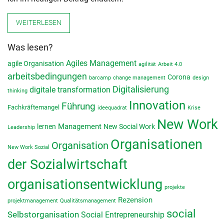
WEITERLESEN
Was lesen?
Agiles Management
agile Organisation
agilität
Arbeit 4.0
arbeitsbedingungen
Corona
barcamp
change management
design
Digitalisierung
digitale transformation
thinking
Innovation
Führung
Fachkräftemangel
ideequadrat
Krise
New Work
lernen
Management
New Social Work
Leadership
Organisationen
Organisation
New Work Sozial
der Sozialwirtschaft
organisationsentwicklung
projekte
Rezension
projektmanagement
Qualitätsmanagement
social
Selbstorganisation
Social Entrepreneurship