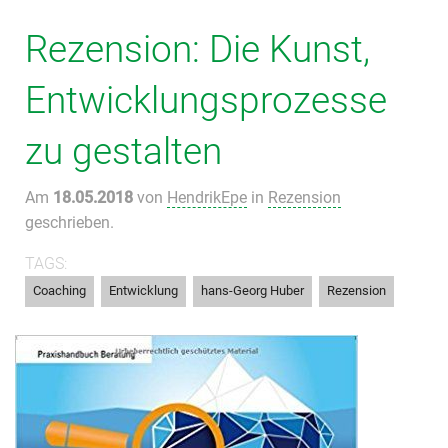
Rezension: Die Kunst,
Entwicklungs­prozesse
zu gestalten
Am
18.05.2018
von
HendrikEpe
in
Rezension
geschrieben.
TAGS:
,
,
,
Coaching
Entwicklung
hans-Georg Huber
Rezension