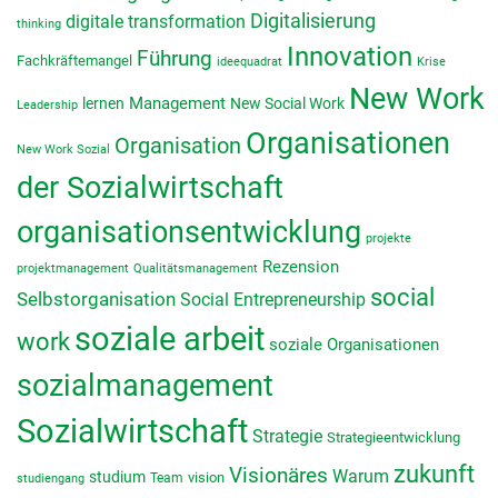
Digitalisierung
digitale transformation
thinking
Innovation
Führung
Fachkräftemangel
ideequadrat
Krise
New Work
lernen
Management
New Social Work
Leadership
Organisationen
Organisation
New Work Sozial
der Sozialwirtschaft
organisationsentwicklung
projekte
Rezension
projektmanagement
Qualitätsmanagement
social
Selbstorganisation
Social Entrepreneurship
soziale arbeit
work
soziale Organisationen
sozialmanagement
Sozialwirtschaft
Strategie
Strategieentwicklung
zukunft
Visionäres
Warum
studium
vision
Team
studiengang