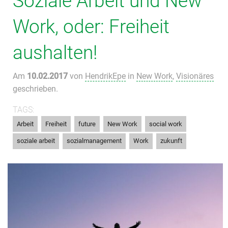
Soziale Arbeit und New
Work, oder: Freiheit
aushalten!
Am
10.02.2017
von
HendrikEpe
in
New Work
,
Visionäres
geschrieben.
TAGS:
,
,
,
,
,
Arbeit
Freiheit
future
New Work
social work
,
,
,
soziale arbeit
sozialmanagement
Work
zukunft