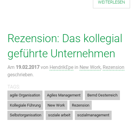
WEITERLESEN
Rezension: Das kollegial
geführte Unternehmen
Am
19.02.2017
von
HendrikEpe
in
New Work
,
Rezension
geschrieben.
TAGS:
,
,
,
agile Organisation
Agiles Management
Bernd Oesterreich
,
,
,
Kollegiale Führung
New Work
Rezension
,
,
Selbstorganisation
soziale arbeit
sozialmanagement