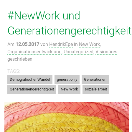
#NewWork und
Generationengerechtigkeit
Am
12.05.2017
von
HendrikEpe
in
New Work
,
Organisationsentwicklung
,
Uncategorized
,
Visionäres
geschrieben.
TAGS:
,
,
,
Demografischer Wandel
generation y
Generationen
,
,
Generationengerechtigkeit
New Work
soziale arbeit