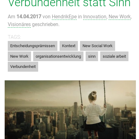
Verbundenheit statt Sinn
Am
14.04.2017
von
HendrikEpe
in
Innovation
,
New Work
,
Visionäres
geschrieben.
TAGS:
,
,
,
Entscheidungsprämissen
Kontext
New Social Work
,
,
,
,
New Work
organisationsentwicklung
sinn
soziale arbeit
Verbundenheit