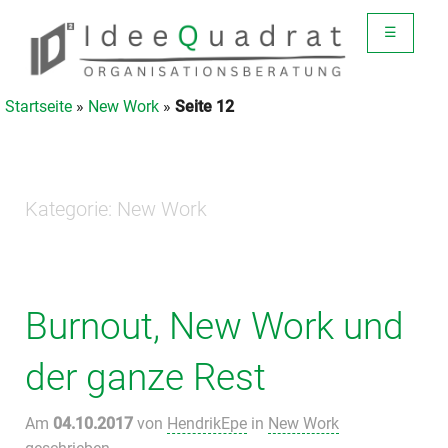
☰
Startseite
»
New Work
»
Seite 12
Kategorie:
New Work
Burnout, New Work und
der ganze Rest
Am
04.10.2017
von
HendrikEpe
in
New Work