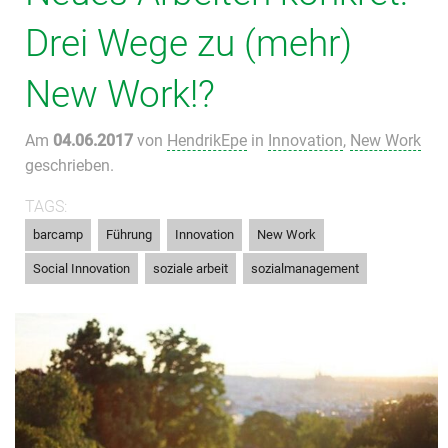
Drei Wege zu (mehr)
New Work!?
Am
04.06.2017
von
HendrikEpe
in
Innovation
,
New Work
geschrieben.
TAGS:
,
,
,
,
barcamp
Führung
Innovation
New Work
,
,
Social Innovation
soziale arbeit
sozialmanagement