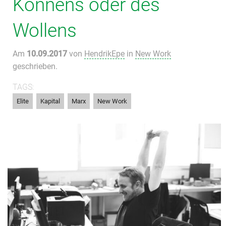
Könnens oder des
Wollens
Am
10.09.2017
von
HendrikEpe
in
New Work
geschrieben.
TAGS:
,
,
,
Elite
Kapital
Marx
New Work