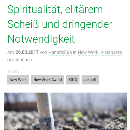
Spiritualität, elitärem
Scheiß und dringender
Notwendigkeit
Am
26.03.2017
von
HendrikEpe
in
New Work
,
Visionäres
geschrieben.
TAGS:
,
,
,
New Work
New Work Award
XING
zukunft