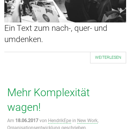
Ein Text zum nach-, quer- und
umdenken.
WEITERLESEN
Mehr Komplexität
wagen!
Am
18.06.2017
von
HendrikEpe
in
New Work
,
Organisationsentwicklung
geschrieben.