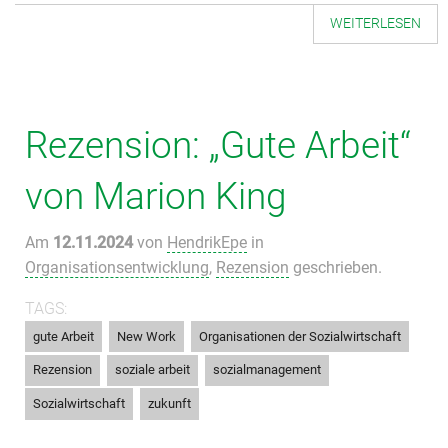
WEITERLESEN
Rezension: „Gute Arbeit“
von Marion King
Am
12.11.2024
von
HendrikEpe
in
Organisationsentwicklung
,
Rezension
geschrieben.
TAGS:
,
,
,
gute Arbeit
New Work
Organisationen der Sozialwirtschaft
,
,
,
Rezension
soziale arbeit
sozialmanagement
,
Sozialwirtschaft
zukunft