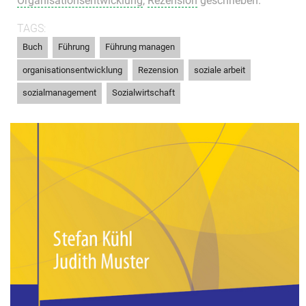
Organisationsentwicklung
,
Rezension
geschrieben.
TAGS:
,
,
,
Buch
Führung
Führung managen
,
,
,
organisationsentwicklung
Rezension
soziale arbeit
,
sozialmanagement
Sozialwirtschaft