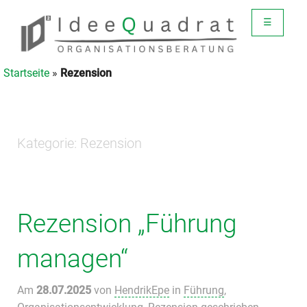
☰
Startseite
»
Rezension
Kategorie:
Rezension
Rezension „Führung
managen“
Am
28.07.2025
von
HendrikEpe
in
Führung
,