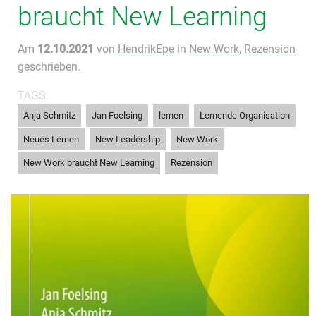
braucht New Learning
Am
12.10.2021
von
HendrikEpe
in
New Work
,
Rezension
geschrieben.
TAGS:
,
,
,
,
Anja Schmitz
Jan Foelsing
lernen
Lernende Organisation
,
,
,
Neues Lernen
New Leadership
New Work
,
New Work braucht New Learning
Rezension