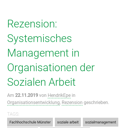
Rezension:
Systemisches
Management in
Organisationen der
Sozialen Arbeit
Am
22.11.2019
von
HendrikEpe
in
Organisationsentwicklung
,
Rezension
geschrieben.
TAGS:
,
,
,
Fachhochschule Münster
soziale arbeit
sozialmanagement