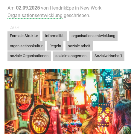
Am
02.09.2025
von
HendrikEpe
in
New Work
,
Organisationsentwicklung
geschrieben.
TAGS:
,
,
,
Formale Struktur
Informalität
organisationsentwicklung
,
,
,
organisationskultur
Regeln
soziale arbeit
,
,
soziale Organisationen
sozialmanagement
Sozialwirtschaft