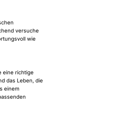
nschen
echend versuche
ortungsvoll wie
 eine richtige
ind das Leben, die
us einem
 passenden