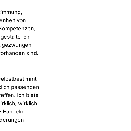
stimmung,
enheit von
 Kompetenzen,
gestalte ich
e „gezwungen“
vorhanden sind.
 selbstbestimmt
klich passenden
effen. Ich biete
klich, wirklich
ne Handeln
rderungen