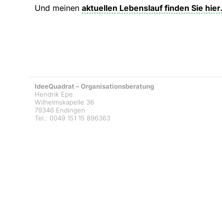
Und meinen
aktuellen Lebenslauf finden Sie hier
IdeeQuadrat – Organisationsberatung
Hendrik Epe
Wilhelmskapelle 36
79346 Endingen
Tel.: 0049 151 15 896363