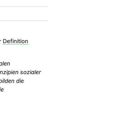
er
Definition
alen
zipien sozialer
ilden die
ie