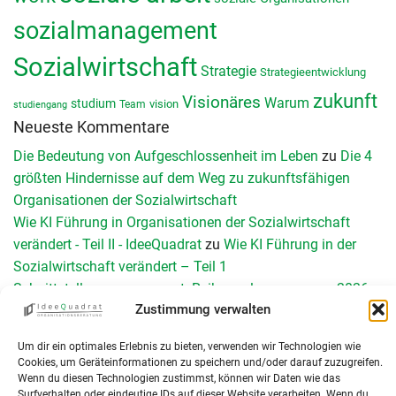
sozialmanagement
Sozialwirtschaft
Strategie
Strategieentwicklung
zukunft
Visionäres
Warum
studium
vision
Team
studiengang
Neueste Kommentare
Die Bedeutung von Aufgeschlossenheit im Leben
zu
Die 4
größten Hindernisse auf dem Weg zu zukunftsfähigen
Organisationen der Sozialwirtschaft
Wie KI Führung in Organisationen der Sozialwirtschaft
verändert - Teil II - IdeeQuadrat
zu
Wie KI Führung in der
Sozialwirtschaft verändert – Teil 1
Schnittstellen management: Reibungslos versorgen 2026
zu
Zustimmung verwalten
Schnittstellenmanagement in Organisationen der Sozialen
Arbeit: Herausforderungen, Chancen und konkrete
Um dir ein optimales Erlebnis zu bieten, verwenden wir Technologien wie
Umsetzung
Cookies, um Geräteinformationen zu speichern und/oder darauf zuzugreifen.
Teamperformance Messung: Wirksame Teamentwicklung
Wenn du diesen Technologien zustimmst, können wir Daten wie das
Surfverhalten oder eindeutige IDs auf dieser Website verarbeiten. Wenn du