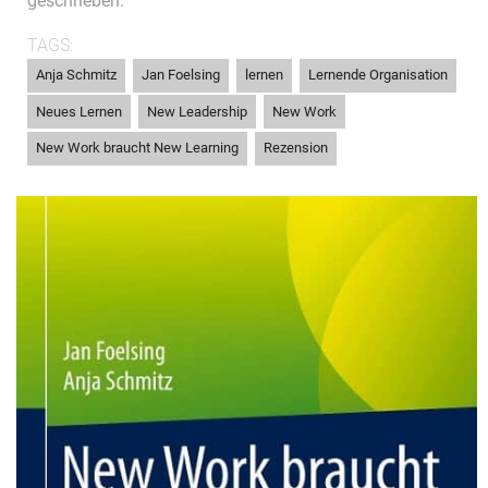
geschrieben.
TAGS:
,
,
,
,
Anja Schmitz
Jan Foelsing
lernen
Lernende Organisation
,
,
,
Neues Lernen
New Leadership
New Work
,
New Work braucht New Learning
Rezension