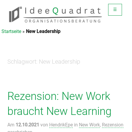
☰
Startseite
»
New Leadership
Schlagwort:
New Leadership
Rezension: New Work
braucht New Learning
Am
12.10.2021
von
HendrikEpe
in
New Work
,
Rezension