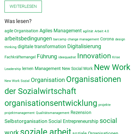
WEITERLESEN
Was lesen?
Agiles Management
agile Organisation
agilität
Arbeit 4.0
arbeitsbedingungen
Corona
barcamp
change management
design
Digitalisierung
digitale transformation
thinking
Innovation
Führung
Fachkräftemangel
ideequadrat
Krise
New Work
lernen
Management
New Social Work
Leadership
Organisationen
Organisation
New Work Sozial
der Sozialwirtschaft
organisationsentwicklung
projekte
Rezension
projektmanagement
Qualitätsmanagement
social
Selbstorganisation
Social Entrepreneurship
soziale arbeit
work
soziale Organisationen