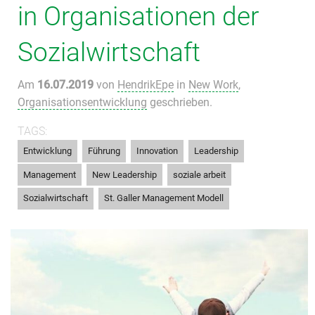
in Organisationen der
Sozialwirtschaft
Am
16.07.2019
von
HendrikEpe
in
New Work
,
Organisationsentwicklung
geschrieben.
TAGS:
,
,
,
,
Entwicklung
Führung
Innovation
Leadership
,
,
,
Management
New Leadership
soziale arbeit
,
Sozialwirtschaft
St. Galler Management Modell