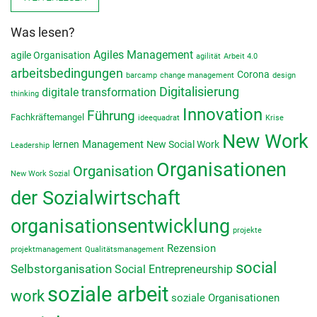
Was lesen?
Agiles Management
agile Organisation
agilität
Arbeit 4.0
arbeitsbedingungen
Corona
barcamp
change management
design
Digitalisierung
digitale transformation
thinking
Innovation
Führung
Fachkräftemangel
ideequadrat
Krise
New Work
lernen
Management
New Social Work
Leadership
Organisationen
Organisation
New Work Sozial
der Sozialwirtschaft
organisationsentwicklung
projekte
Rezension
projektmanagement
Qualitätsmanagement
social
Selbstorganisation
Social Entrepreneurship
soziale arbeit
work
soziale Organisationen