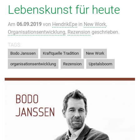
Lebenskunst für heute
Am
06.09.2019
von
HendrikEpe
in
New Work
,
Organisationsentwicklung
,
Rezension
geschrieben.
TAGS:
,
,
,
Bodo Janssen
Kraftquelle Tradition
New Work
,
,
organisationsentwicklung
Rezension
Upstalsboom