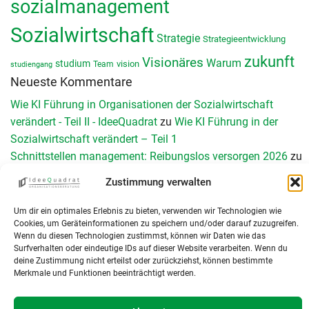
sozialmanagement
Sozialwirtschaft
Strategie
Strategieentwicklung
zukunft
Visionäres
Warum
studium
vision
Team
studiengang
Neueste Kommentare
Wie KI Führung in Organisationen der Sozialwirtschaft
verändert - Teil II - IdeeQuadrat
zu
Wie KI Führung in der
Sozialwirtschaft verändert – Teil 1
Schnittstellen management: Reibungslos versorgen 2026
zu
Schnittstellenmanagement in Organisationen der Sozialen
Zustimmung verwalten
Arbeit: Herausforderungen, Chancen und konkrete
Umsetzung
Um dir ein optimales Erlebnis zu bieten, verwenden wir Technologien wie
Teamperformance Messung: Wirksame Teamentwicklung
Cookies, um Geräteinformationen zu speichern und/oder darauf zuzugreifen.
Wenn du diesen Technologien zustimmst, können wir Daten wie das
durch Diagnose
zu
Das GRPI-Modell zur Teamentwicklung
Surfverhalten oder eindeutige IDs auf dieser Website verarbeiten. Wenn du
KI und Digitalisierung in der Sozialwirtschaft: Neun
deine Zustimmung nicht erteilst oder zurückziehst, können bestimmte
Merkmale und Funktionen beeinträchtigt werden.
Leitorientierungen für Führungskräfte - IdeeQuadrat
zu
Was
sind Organisationen – eine Einführung