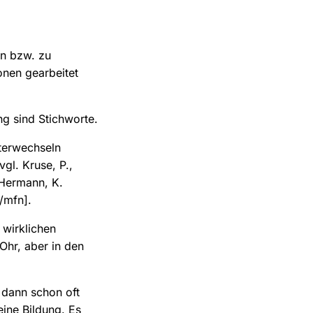
ln bzw. zu
onen gearbeitet
ng sind Stichworte.
sterwechseln
vgl. Kruse, P.,
 Hermann, K.
/mfn].
 wirklichen
Ohr, aber in den
 dann schon oft
ine Bildung. Es