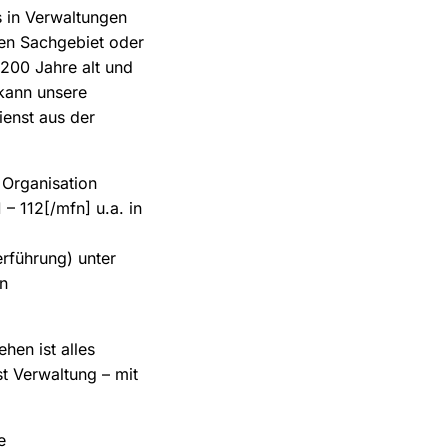
s in Verwaltungen
gen Sachgebiet oder
 200 Jahre alt und
 kann unsere
ienst aus der
e Organisation
– 112[/mfn] u.a. in
führung) unter
en
hen ist alles
t Verwaltung – mit
e