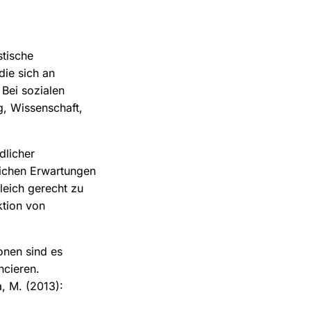
stische
die sich an
 Bei sozialen
g, Wissenschaft,
dlicher
lichen Erwartungen
leich gerecht zu
ktion von
onen sind es
ncieren.
, M. (2013):