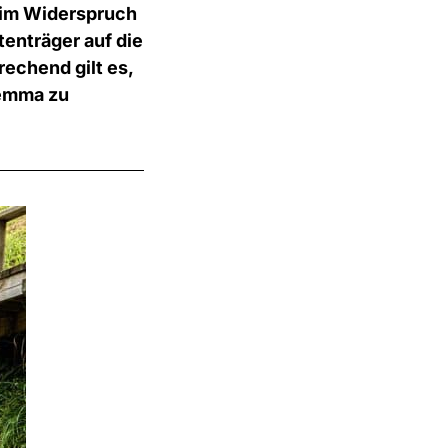
r im Widerspruch
enträger auf die
echend gilt es,
lemma zu