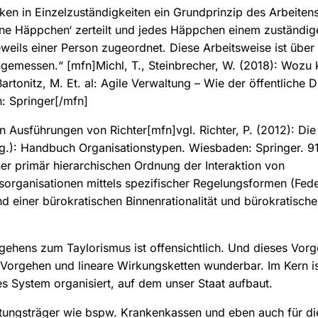
ken in Einzelzuständigkeiten ein Grundprinzip des Arbeiten
ine Häppchen‘ zerteilt und jedes Häppchen einem zuständi
weils einer Person zugeordnet. Diese Arbeitsweise ist über
 angemessen.“
[mfn]Michl, T., Steinbrecher, W. (2018): Wozu
artonitz, M. Et. al: Agile Verwaltung – Wie der öffentliche D
: Springer[/mfn]
en Ausführungen von Richter
[mfn]vgl. Richter, P. (2012): Di
rsg.): Handbuch Organisationstypen. Wiesbaden: Springer. 91 
iner primär hierarchischen Ordnung der Interaktion von
organisationen mittels spezifischer Regelungsformen (Feder
 einer bürokratischen Binnenrationalität und bürokratisch
gehens zum Taylorismus ist offensichtlich. Und dieses Vorge
e Vorgehen und lineare Wirkungsketten wunderbar. Im Kern is
ales System organisiert, auf dem unser Staat aufbaut.
eistungsträger wie bspw. Krankenkassen und eben auch für di