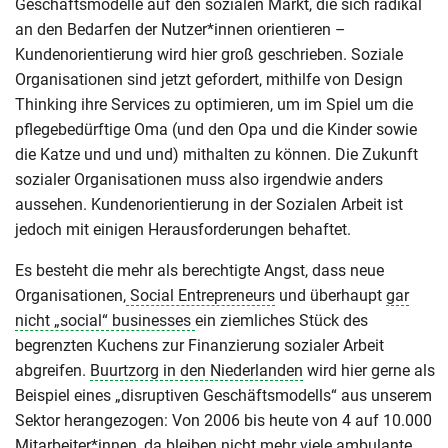
Geschäftsmodelle auf den sozialen Markt, die sich radikal
an den Bedarfen der Nutzer*innen orientieren –
Kundenorientierung wird hier groß geschrieben. Soziale
Organisationen sind jetzt gefordert, mithilfe von Design
Thinking ihre Services zu optimieren, um im Spiel um die
pflegebedürftige Oma (und den Opa und die Kinder sowie
die Katze und und und) mithalten zu können. Die Zukunft
sozialer Organisationen muss also irgendwie anders
aussehen. Kundenorientierung in der Sozialen Arbeit ist
jedoch mit einigen Herausforderungen behaftet.
Es besteht die mehr als berechtigte Angst, dass neue
Organisationen,
Social Entrepreneurs
und überhaupt
gar
nicht „social“ businesses
ein ziemliches Stück des
begrenzten Kuchens zur Finanzierung sozialer Arbeit
abgreifen.
Buurtzorg in den Niederlanden
wird hier gerne als
Beispiel eines „disruptiven Geschäftsmodells“ aus unserem
Sektor herangezogen: Von 2006 bis heute von 4 auf 10.000
Mitarbeiter*innen, da bleiben nicht mehr viele ambulante