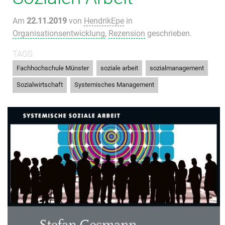
Am
22.11.2019
von
HendrikEpe
in
Organisationsentwicklung
,
Rezension
geschrieben.
TAGS:
,
,
,
Fachhochschule Münster
soziale arbeit
sozialmanagement
,
Sozialwirtschaft
Systemisches Management