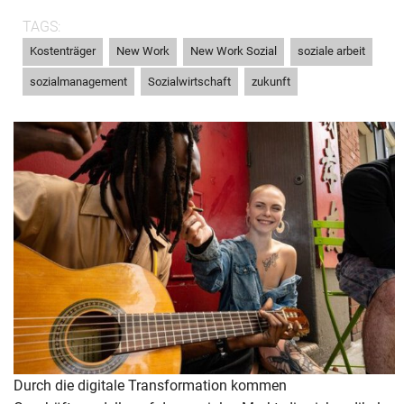
TAGS:
,
,
,
,
Kostenträger
New Work
New Work Sozial
soziale arbeit
,
,
sozialmanagement
Sozialwirtschaft
zukunft
Durch die digitale Transformation kommen