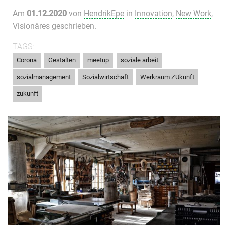
Am
01.12.2020
von
HendrikEpe
in
Innovation
,
New Work
,
Visionäres
geschrieben.
TAGS:
,
,
,
,
Corona
Gestalten
meetup
soziale arbeit
,
,
,
sozialmanagement
Sozialwirtschaft
Werkraum ZUkunft
zukunft