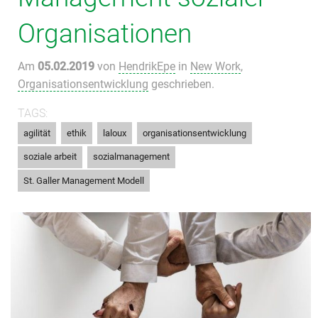
Organisationen
Am
05.02.2019
von
HendrikEpe
in
New Work
,
Organisationsentwicklung
geschrieben.
TAGS:
,
,
,
,
agilität
ethik
laloux
organisationsentwicklung
,
,
soziale arbeit
sozialmanagement
St. Galler Management Modell