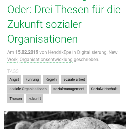
Oder: Drei Thesen für die
Zukunft sozialer
Organisationen
Am
15.02.2019
von
HendrikEpe
in
Digitalisierung
,
New
Work
,
Organisationsentwicklung
geschrieben.
TAGS:
,
,
,
,
Angst
Führung
Regeln
soziale arbeit
,
,
,
soziale Organisationen
sozialmanagement
Sozialwirtschaft
,
Thesen
zukunft