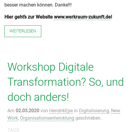
besser machen können. Danke!!!
Hier geht’s zur Website
www.werkraum-zukunft.de
!
WEITERLESEN
Workshop Digitale
Transformation? So, und
doch anders!
Am
02.03.2020
von
HendrikEpe
in
Digitalisierung
,
New
Work
,
Organisationsentwicklung
geschrieben.
TAGS: