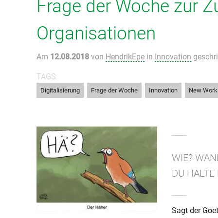
Frage der Woche zur Zu
Organisationen
Am
12.08.2018
von
HendrikEpe
in
Innovation
geschri
TAGS:
,
,
,
Digitalisierung
Frage der Woche
Innovation
New Work
WIE? WAN
DU HALTE
Sagt der Goet