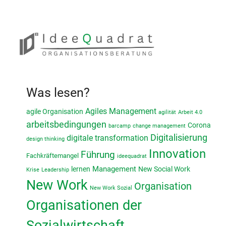
Was lesen?
Agiles Management
agile Organisation
agilität
Arbeit 4.0
arbeitsbedingungen
Corona
barcamp
change management
Digitalisierung
digitale transformation
design thinking
Innovation
Führung
Fachkräftemangel
ideequadrat
lernen
Management
New Social Work
Krise
Leadership
New Work
Organisation
New Work Sozial
Organisationen der
Sozialwirtschaft