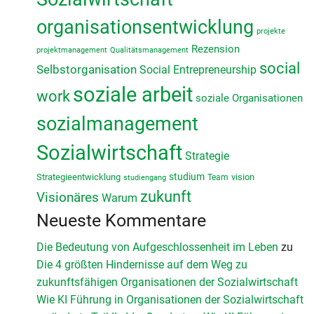
organisationsentwicklung
projekte
Rezension
projektmanagement
Qualitätsmanagement
social
Selbstorganisation
Social Entrepreneurship
soziale arbeit
work
soziale Organisationen
sozialmanagement
Sozialwirtschaft
Strategie
studium
Strategieentwicklung
vision
Team
studiengang
zukunft
Visionäres
Warum
Neueste Kommentare
Die Bedeutung von Aufgeschlossenheit im Leben
zu
Die 4 größten Hindernisse auf dem Weg zu
zukunftsfähigen Organisationen der Sozialwirtschaft
Wie KI Führung in Organisationen der Sozialwirtschaft