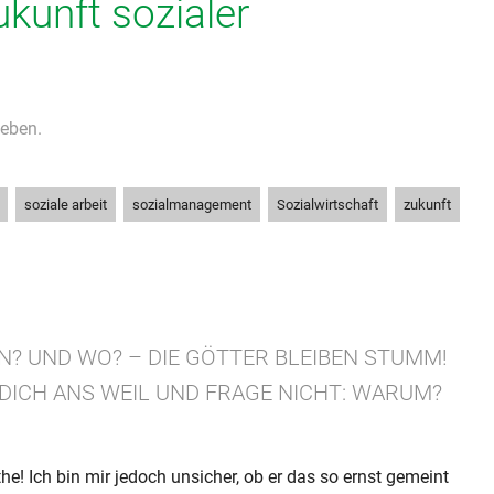
kunft sozialer
eben.
,
,
,
,
soziale arbeit
sozialmanagement
Sozialwirtschaft
zukunft
N? UND WO? – DIE GÖTTER BLEIBEN STUMM!
 DICH ANS WEIL UND FRAGE NICHT: WARUM?
he! Ich bin mir jedoch unsicher, ob er das so ernst gemeint