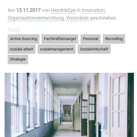
Am
15.11.2017
von
HendrikEpe
in
Innovation
,
Organisationsentwicklung
,
Visionäres
geschrieben.
TAGS:
,
,
,
,
Active Sourcing
Fachkräftemangel
Personal
Recruiting
,
,
,
soziale arbeit
sozialmanagement
Sozialwirtschaft
Strategie