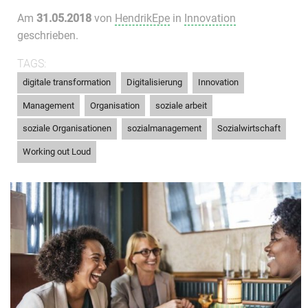
Am
31.05.2018
von
HendrikEpe
in
Innovation
geschrieben.
TAGS:
,
,
,
digitale transformation
Digitalisierung
Innovation
,
,
,
Management
Organisation
soziale arbeit
,
,
,
soziale Organisationen
sozialmanagement
Sozialwirtschaft
Working out Loud