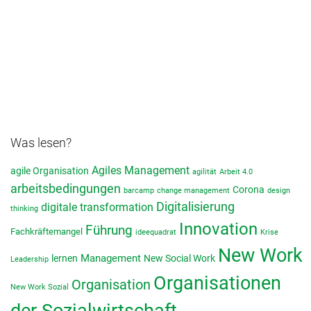
Was lesen?
Agiles Management
agile Organisation
agilität
Arbeit 4.0
arbeitsbedingungen
Corona
barcamp
change management
design
Digitalisierung
digitale transformation
thinking
Innovation
Führung
Fachkräftemangel
ideequadrat
Krise
New Work
lernen
Management
New Social Work
Leadership
Organisationen
Organisation
New Work Sozial
der Sozialwirtschaft