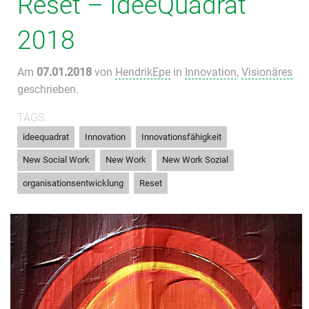
Reset – IdeeQuadrat
2018
Am
07.01.2018
von
HendrikEpe
in
Innovation
,
Visionäres
geschrieben.
TAGS:
,
,
,
ideequadrat
Innovation
Innovationsfähigkeit
,
,
,
New Social Work
New Work
New Work Sozial
,
organisationsentwicklung
Reset