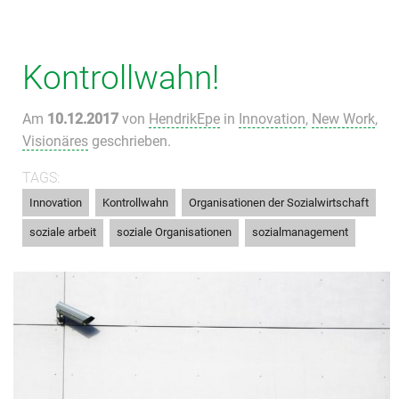
Kontrollwahn!
Am
10.12.2017
von
HendrikEpe
in
Innovation
,
New Work
,
Visionäres
geschrieben.
TAGS:
,
,
,
Innovation
Kontrollwahn
Organisationen der Sozialwirtschaft
,
,
soziale arbeit
soziale Organisationen
sozialmanagement