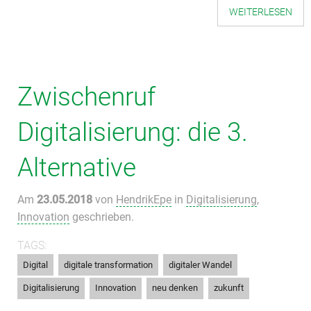
WEITERLESEN
Zwischenruf
Digitalisierung: die 3.
Alternative
Am
23.05.2018
von
HendrikEpe
in
Digitalisierung
,
Innovation
geschrieben.
TAGS:
,
,
,
Digital
digitale transformation
digitaler Wandel
,
,
,
Digitalisierung
Innovation
neu denken
zukunft