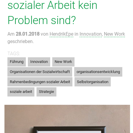
sozialer Arbeit kein
Problem sind?
Am
28.01.2018
von
HendrikEpe
in
Innovation
,
New Work
geschrieben.
TAGS:
,
,
,
Führung
Innovation
New Work
,
,
Organisationen der Sozialwirtschaft
organisationsentwicklung
,
,
Rahmenbedingungen sozialer Arbeit
Selbstorganisation
,
soziale arbeit
Strategie