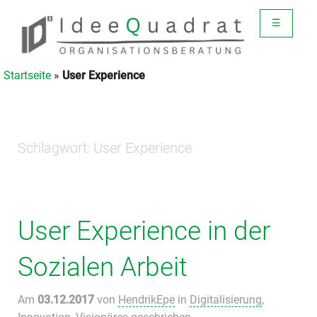
☰
Startseite
»
User Experience
Schlagwort:
User Experience
User Experience in der
Sozialen Arbeit
Am
03.12.2017
von
HendrikEpe
in
Digitalisierung
,