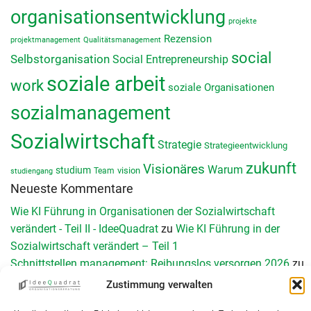
organisationsentwicklung
projekte
Rezension
projektmanagement
Qualitätsmanagement
social
Selbstorganisation
Social Entrepreneurship
soziale arbeit
work
soziale Organisationen
sozialmanagement
Sozialwirtschaft
Strategie
Strategieentwicklung
zukunft
Visionäres
Warum
studium
vision
Team
studiengang
Neueste Kommentare
Wie KI Führung in Organisationen der Sozialwirtschaft
verändert - Teil II - IdeeQuadrat
zu
Wie KI Führung in der
Sozialwirtschaft verändert – Teil 1
Schnittstellen management: Reibungslos versorgen 2026
zu
Schnittstellenmanagement in Organisationen der Sozialen
Zustimmung verwalten
Arbeit: Herausforderungen, Chancen und konkrete