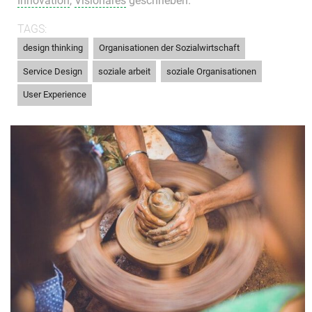
Innovation
,
Visionäres
geschrieben.
TAGS:
,
,
design thinking
Organisationen der Sozialwirtschaft
,
,
,
Service Design
soziale arbeit
soziale Organisationen
User Experience