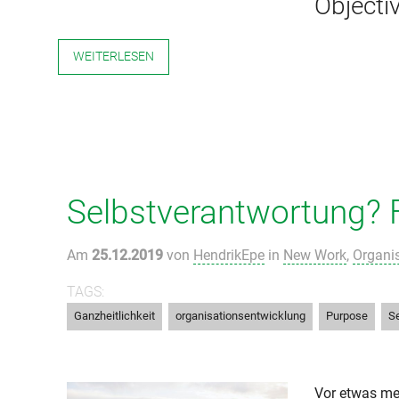
Objecti
WEITERLESEN
Selbstverantwortung? 
Am
25.12.2019
von
HendrikEpe
in
New Work
,
Organi
TAGS:
,
,
,
Ganzheitlichkeit
organisationsentwicklung
Purpose
Se
Vor etwas me