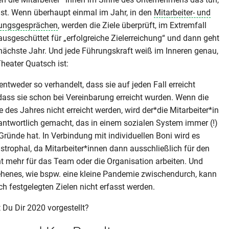
ist. Wenn überhaupt einmal im Jahr, in den
Mitarbeiter- und
rungsgesprächen
, werden die Ziele überprüft, im Extremfall
usgeschüttet für „erfolgreiche Zielerreichung“ und dann geht
 nächste Jahr. Und jede Führungskraft weiß im Inneren genau,
heater Quatsch ist:
entweder so verhandelt, dass sie auf jeden Fall erreicht
ass sie schon bei Vereinbarung erreicht wurden. Wenn die
e des Jahres nicht erreicht werden, wird der*die Mitarbeiter*in
antwortlich gemacht, das in einem sozialen System immer (!)
ründe hat. In Verbindung mit individuellen Boni wird es
strophal, da Mitarbeiter*innen dann ausschließlich für den
t mehr für das Team oder die Organisation arbeiten. Und
henes, wie bspw. eine kleine Pandemie zwischendurch, kann
ich festgelegten Zielen nicht erfasst werden.
 Du Dir 2020 vorgestellt?