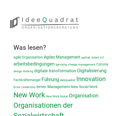
Was lesen?
Agiles Management
agile Organisation
agilität
Arbeit 4.0
arbeitsbedingungen
Corona
barcamp
change management
Digitalisierung
digitale transformation
design thinking
Innovation
Führung
Fachkräftemangel
ideequadrat
lernen
Management
New Social Work
Krise
Leadership
New Work
Organisation
New Work Sozial
Organisationen der
Sozialwirtschaft