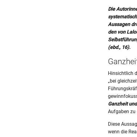
Die Autorinne
systematische
Aussagen dre
den von Lalo
Selbstführun
(ebd., 16).
Ganzheit
Hinsichtlich 
„bei gleichze
Führungskräft
gewinnfokussi
Ganzheit und 
Aufgaben zu e
Diese Aussage
wenn die Real