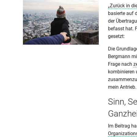
„Zurück in di
basierte auf 
der Übertrag
befasst hat. 
gesetzt:
Die Grundlag
Bergmann mit
Frage nach
z
kombinieren u
zusammenzubr
mein Antrieb.
Sinn, S
Ganzhei
Im Beitrag ha
Organization