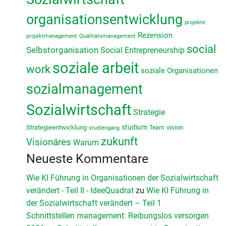
organisationsentwicklung
projekte
Rezension
projektmanagement
Qualitätsmanagement
social
Selbstorganisation
Social Entrepreneurship
soziale arbeit
work
soziale Organisationen
sozialmanagement
Sozialwirtschaft
Strategie
studium
Strategieentwicklung
vision
Team
studiengang
zukunft
Visionäres
Warum
Neueste Kommentare
Wie KI Führung in Organisationen der Sozialwirtschaft
verändert - Teil II - IdeeQuadrat
zu
Wie KI Führung in
der Sozialwirtschaft verändert – Teil 1
Schnittstellen management: Reibungslos versorgen