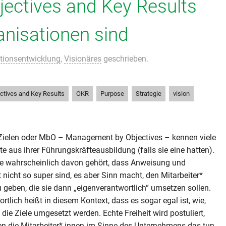
jectives and Key Results
ganisationen sind
tionsentwicklung
,
Visionäres
geschrieben.
,
,
,
,
ctives and Key Results
OKR
Purpose
Strategie
vision
Zielen oder MbO – Management by Objectives – kennen viele
e aus ihrer Führungskräfteausbildung (falls sie eine hatten).
ie wahrscheinlich davon gehört, dass Anweisung und
t nicht so super sind, es aber Sinn macht, den Mitarbeiter*
u geben, die sie dann „eigenverantwortlich“ umsetzen sollen.
rtlich heißt in diesem Kontext, dass es sogar egal ist, wie,
ie Ziele umgesetzt werden. Echte Freiheit wird postuliert,
n die Mitarbeiter* innen im Sinne des Unternehmens das tun,