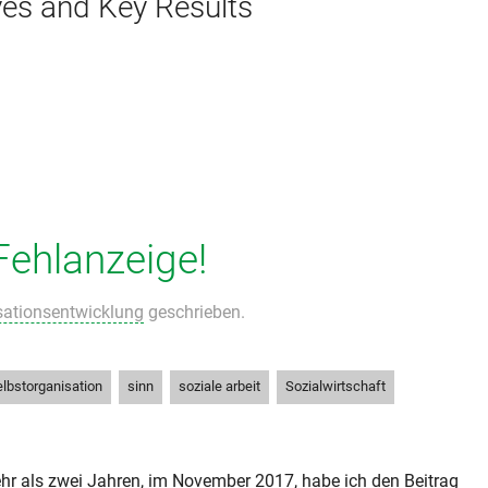
ves and Key Results
Fehlanzeige!
sationsentwicklung
geschrieben.
,
,
,
lbstorganisation
sinn
soziale arbeit
Sozialwirtschaft
hr als zwei Jahren, im November 2017, habe ich den
Beitrag