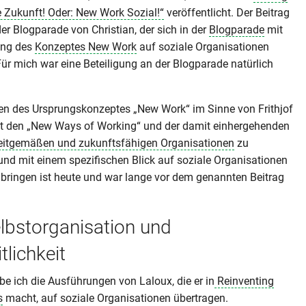
e Zukunft! Oder: New Work Sozial!“
veröffentlicht. Der Beitrag
der Blogparade von Christian, der sich in der
Blogparade
mit
ung des
Konzeptes New Work
auf soziale Organisationen
Für mich war eine Beteiligung an der Blogparade natürlich
en des Ursprungskonzeptes „New Work“ im Sinne von Frithjof
 den „New Ways of Working“ und der damit einhergehenden
eitgemäßen und zukunftsfähigen Organisationen
zu
nd mit einem spezifischen Blick auf soziale Organisationen
ingen ist heute und war lange vor dem genannten Beitrag
elbstorganisation und
tlichkeit
be ich die Ausführungen von Laloux, die er in
Reinventing
s
macht, auf soziale Organisationen übertragen.