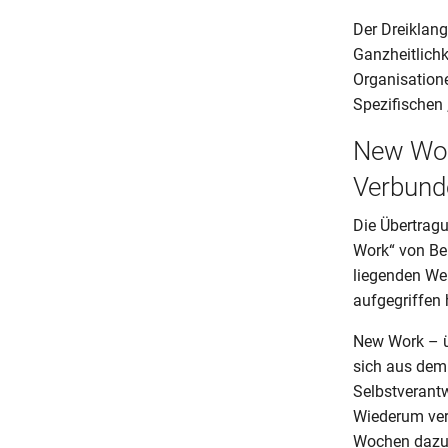
Der Dreiklang
Ganzheitlichk
Organisatione
Spezifischen 
New Work
Verbunde
Die Übertrag
Work“ von Ber
liegenden Wer
aufgegriffen 
New Work – üb
sich aus dem 
Selbstverantw
Wiederum verw
Wochen dazu 