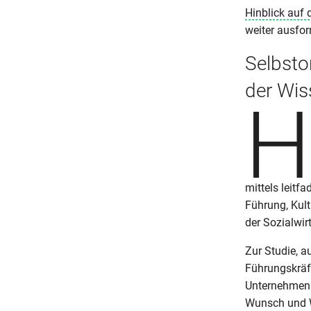
Hinblick auf 
weiter ausfor
Selbsto
der Wis
H
mittels leitf
Führung, Kult
der Sozialwirt
Zur Studie, a
Führungskräft
Unternehmen 
Wunsch und Wi