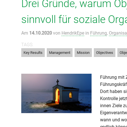
Drei Gründe, warum Ob
sinnvoll für soziale Or
Am
14.10.2020
von
HendrikEpe
in
Führung
,
Organisa
TAGS:
,
,
,
,
Key Results
Management
Mission
Objectives
Obje
Führung mit 
Führungskräft
Dort haben s
Kontrolle jetz
innen Ziele z
Eigenverantwo
wann und wo d
endlich könne