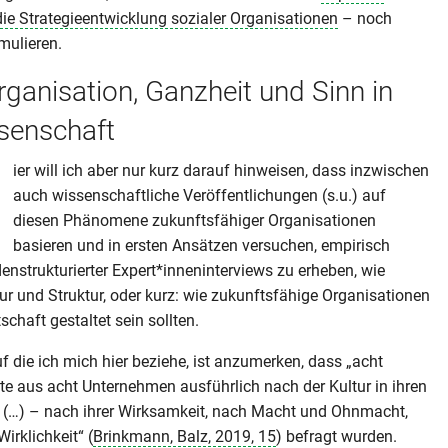
die Strategieentwicklung sozialer Organisationen
– noch
mulieren.
rganisation, Ganzheit und Sinn in
senschaft
ier will ich aber nur kurz darauf hinweisen, dass inzwischen
auch wissenschaftliche Veröffentlichungen (s.u.) auf
diesen Phänomene zukunftsfähiger Organisationen
basieren und in ersten Ansätzen versuchen, empirisch
adenstrukturierter Expert*inneninterviews zu erheben, wie
ur und Struktur, oder kurz: wie zukunftsfähige Organisationen
schaft gestaltet sein sollten.
uf die ich mich hier beziehe, ist anzumerken, dass „acht
e aus acht Unternehmen ausführlich nach der Kultur in ihren
(…) – nach ihrer Wirksamkeit, nach Macht und Ohnmacht,
rklichkeit“ (
Brinkmann, Balz, 2019, 15
) befragt wurden.