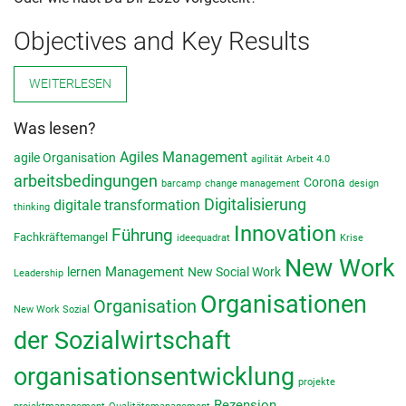
Objectives and Key Results
WEITERLESEN
Was lesen?
Agiles Management
agile Organisation
agilität
Arbeit 4.0
arbeitsbedingungen
Corona
barcamp
change management
design
Digitalisierung
digitale transformation
thinking
Innovation
Führung
Fachkräftemangel
ideequadrat
Krise
New Work
lernen
Management
New Social Work
Leadership
Organisationen
Organisation
New Work Sozial
der Sozialwirtschaft
organisationsentwicklung
projekte
Rezension