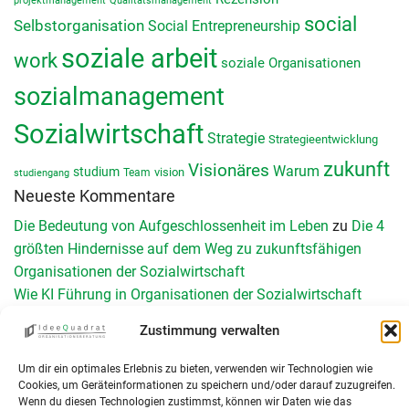
projektmanagement
Qualitätsmanagement
social
Selbstorganisation
Social Entrepreneurship
soziale arbeit
work
soziale Organisationen
sozialmanagement
Sozialwirtschaft
Strategie
Strategieentwicklung
zukunft
Visionäres
Warum
studium
vision
Team
studiengang
Neueste Kommentare
Die Bedeutung von Aufgeschlossenheit im Leben
zu
Die 4
größten Hindernisse auf dem Weg zu zukunftsfähigen
Organisationen der Sozialwirtschaft
Wie KI Führung in Organisationen der Sozialwirtschaft
verändert - Teil II - IdeeQuadrat
zu
Wie KI Führung in der
Zustimmung verwalten
Sozialwirtschaft verändert – Teil 1
Schnittstellen management: Reibungslos versorgen 2026
zu
Um dir ein optimales Erlebnis zu bieten, verwenden wir Technologien wie
Schnittstellenmanagement in Organisationen der Sozialen
Cookies, um Geräteinformationen zu speichern und/oder darauf zuzugreifen.
Wenn du diesen Technologien zustimmst, können wir Daten wie das
Arbeit: Herausforderungen, Chancen und konkrete