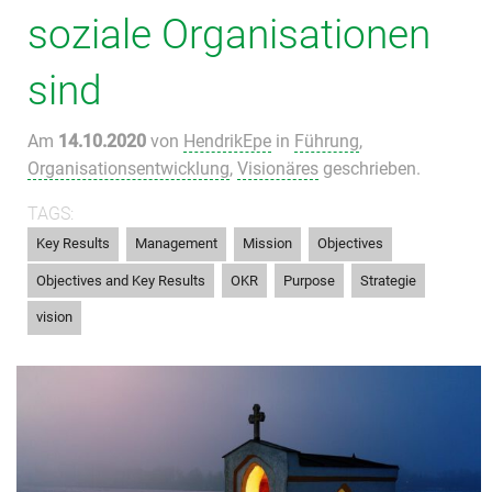
soziale Organisationen
sind
Am
14.10.2020
von
HendrikEpe
in
Führung
,
Organisationsentwicklung
,
Visionäres
geschrieben.
TAGS:
,
,
,
,
Key Results
Management
Mission
Objectives
,
,
,
,
Objectives and Key Results
OKR
Purpose
Strategie
vision