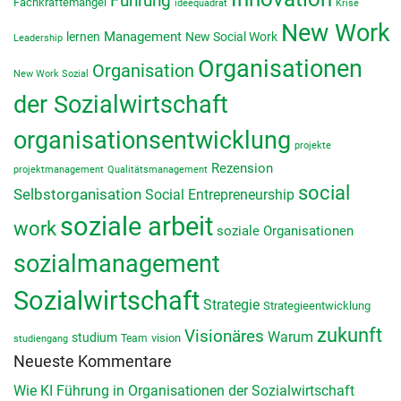
Führung
Fachkräftemangel
ideequadrat
Krise
New Work
lernen
Management
New Social Work
Leadership
Organisationen
Organisation
New Work Sozial
der Sozialwirtschaft
organisationsentwicklung
projekte
Rezension
projektmanagement
Qualitätsmanagement
social
Selbstorganisation
Social Entrepreneurship
soziale arbeit
work
soziale Organisationen
sozialmanagement
Sozialwirtschaft
Strategie
Strategieentwicklung
zukunft
Visionäres
Warum
studium
vision
Team
studiengang
Neueste Kommentare
Wie KI Führung in Organisationen der Sozialwirtschaft