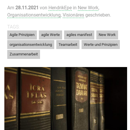
Am
28.11.2021
von
HendrikEpe
in
New Work
,
Organisationsentwicklung
,
Visionäres
geschrieben.
TAGS:
,
,
,
,
Agile Prinzipien
agile Werte
agiles manifest
New Work
,
,
,
organisationsentwicklung
Teamarbeit
Werte und Prinzipien
Zusammenarbeit