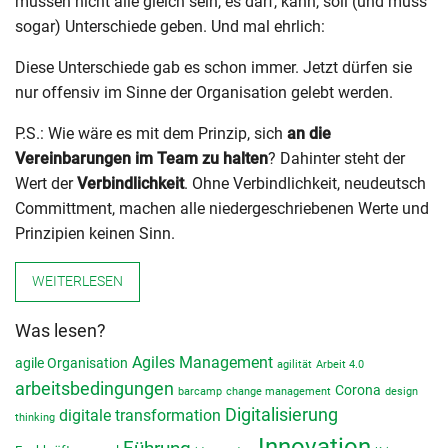
müssen nicht alle gleich sein, es darf, kann, soll (und muss
sogar) Unterschiede geben. Und mal ehrlich:
Diese Unterschiede gab es schon immer. Jetzt dürfen sie
nur offensiv im Sinne der Organisation gelebt werden.
P.S.: Wie wäre es mit dem Prinzip, sich
an die
Vereinbarungen im Team zu halten
? Dahinter steht der
Wert der
Verbindlichkeit
. Ohne Verbindlichkeit, neudeutsch
Committment, machen alle niedergeschriebenen Werte und
Prinzipien keinen Sinn.
WEITERLESEN
Was lesen?
Agiles Management
agile Organisation
agilität
Arbeit 4.0
arbeitsbedingungen
Corona
barcamp
change management
design
Digitalisierung
digitale transformation
thinking
Innovation