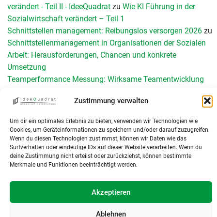
verändert - Teil II - IdeeQuadrat
zu
Wie KI Führung in der
Sozialwirtschaft verändert – Teil 1
Schnittstellen management: Reibungslos versorgen 2026
zu
Schnittstellenmanagement in Organisationen der Sozialen
Arbeit: Herausforderungen, Chancen und konkrete
Umsetzung
Teamperformance Messung: Wirksame Teamentwicklung
durch Diagnose
zu
Das GRPI-Modell zur Teamentwicklung
Zustimmung verwalten
KI und Digitalisierung in der Sozialwirtschaft: Neun
Leitorientierungen für Führungskräfte - IdeeQuadrat
zu
Was
Um dir ein optimales Erlebnis zu bieten, verwenden wir Technologien wie
sind Organisationen – eine Einführung
Cookies, um Geräteinformationen zu speichern und/oder darauf zuzugreifen.
Wenn du diesen Technologien zustimmst, können wir Daten wie das
HendrikEpe
zu
Schulentwicklung systemisch gestalten: Wie
Surfverhalten oder eindeutige IDs auf dieser Website verarbeiten. Wenn du
brauchbare Illegalität und informale Strukturen echte
deine Zustimmung nicht erteilst oder zurückziehst, können bestimmte
Veränderung ermöglichen
Merkmale und Funktionen beeinträchtigt werden.
Akzeptieren
Ablehnen