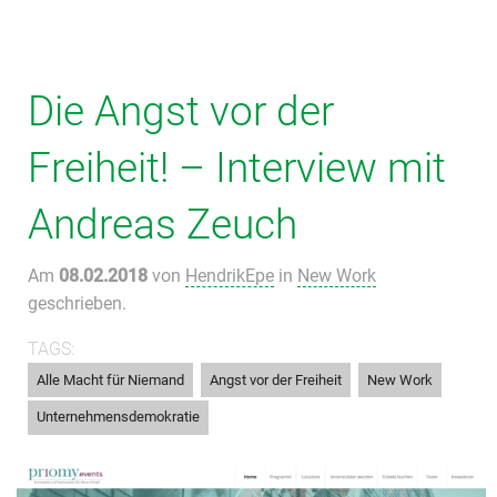
Die Angst vor der
Freiheit! – Interview mit
Andreas Zeuch
Am
08.02.2018
von
HendrikEpe
in
New Work
geschrieben.
TAGS:
,
,
,
Alle Macht für Niemand
Angst vor der Freiheit
New Work
Unternehmensdemokratie