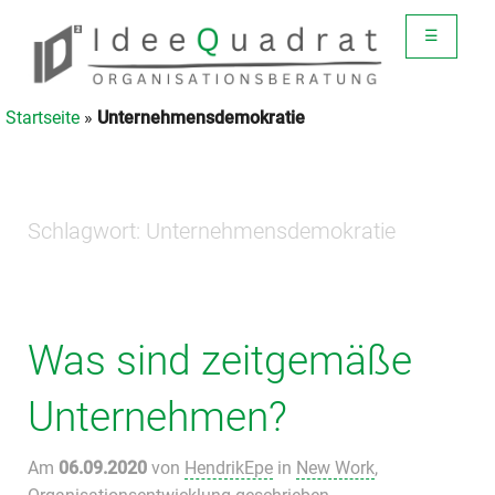
☰
Startseite
»
Unternehmensdemokratie
Schlagwort:
Unternehmensdemokratie
Was sind zeitgemäße
Unternehmen?
Am
06.09.2020
von
HendrikEpe
in
New Work
,