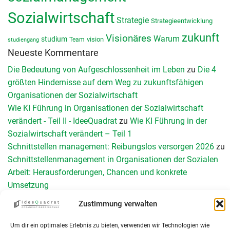
Sozialwirtschaft
Strategie
Strategieentwicklung
zukunft
Visionäres
Warum
studium
vision
Team
studiengang
Neueste Kommentare
Die Bedeutung von Aufgeschlossenheit im Leben
zu
Die 4
größten Hindernisse auf dem Weg zu zukunftsfähigen
Organisationen der Sozialwirtschaft
Wie KI Führung in Organisationen der Sozialwirtschaft
verändert - Teil II - IdeeQuadrat
zu
Wie KI Führung in der
Sozialwirtschaft verändert – Teil 1
Schnittstellen management: Reibungslos versorgen 2026
zu
Schnittstellenmanagement in Organisationen der Sozialen
Arbeit: Herausforderungen, Chancen und konkrete
Umsetzung
Teamperformance Messung: Wirksame Teamentwicklung
Zustimmung verwalten
durch Diagnose
zu
Das GRPI-Modell zur Teamentwicklung
KI und Digitalisierung in der Sozialwirtschaft: Neun
Um dir ein optimales Erlebnis zu bieten, verwenden wir Technologien wie