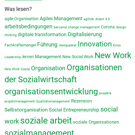
Was lesen?
Agiles Management
agile Organisation
agilität
Arbeit 4.0
arbeitsbedingungen
Corona
barcamp
change management
design
Digitalisierung
digitale transformation
thinking
Innovation
Führung
Fachkräftemangel
ideequadrat
Krise
New Work
lernen
Management
New Social Work
Leadership
Organisationen
Organisation
New Work Sozial
der Sozialwirtschaft
organisationsentwicklung
projekte
Rezension
projektmanagement
Qualitätsmanagement
social
Selbstorganisation
Social Entrepreneurship
soziale arbeit
work
soziale Organisationen
sozialmanagement