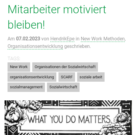
Mitarbeiter motiviert
bleiben!
Am
07.02.2023
von
HendrikEpe
in
New Work Methoden
,
Organisationsentwicklung
geschrieben.
TAGS:
,
,
New Work
Organisationen der Sozialwirtschaft
,
,
,
organisationsentwicklung
SCARF
soziale arbeit
,
sozialmanagement
Sozialwirtschaft