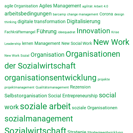
Agiles Management
agile Organisation
agilität
Arbeit 4.0
arbeitsbedingungen
Corona
barcamp
change management
design
Digitalisierung
digitale transformation
thinking
Innovation
Führung
Fachkräftemangel
ideequadrat
Krise
New Work
lernen
Management
New Social Work
Leadership
Organisationen
Organisation
New Work Sozial
der Sozialwirtschaft
organisationsentwicklung
projekte
Rezension
projektmanagement
Qualitätsmanagement
social
Selbstorganisation
Social Entrepreneurship
soziale arbeit
work
soziale Organisationen
sozialmanagement
Sozialwirtschaft
Strategie
Strategieentwicklung