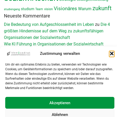
zukunft
Visionäres
Warum
studium
vision
Team
studiengang
Neueste Kommentare
Die Bedeutung von Aufgeschlossenheit im Leben
zu
Die 4
größten Hindernisse auf dem Weg zu zukunftsfähigen
Organisationen der Sozialwirtschaft
Wie KI Führung in Organisationen der Sozialwirtschaft
verändert - Teil II - IdeeQuadrat
zu
Wie KI Führung in der
Zustimmung verwalten
Sozialwirtschaft verändert – Teil 1
Schnittstellen management: Reibungslos versorgen 2026
zu
Um dir ein optimales Erlebnis zu bieten, verwenden wir Technologien wie
Cookies, um Geräteinformationen zu speichern und/oder darauf zuzugreifen.
Schnittstellenmanagement in Organisationen der Sozialen
Wenn du diesen Technologien zustimmst, können wir Daten wie das
Arbeit: Herausforderungen, Chancen und konkrete
Surfverhalten oder eindeutige IDs auf dieser Website verarbeiten. Wenn du
Umsetzung
deine Zustimmung nicht erteilst oder zurückziehst, können bestimmte
Merkmale und Funktionen beeinträchtigt werden.
Teamperformance Messung: Wirksame Teamentwicklung
durch Diagnose
zu
Das GRPI-Modell zur Teamentwicklung
KI und Digitalisierung in der Sozialwirtschaft: Neun
Akzeptieren
Leitorientierungen für Führungskräfte - IdeeQuadrat
zu
Was
Ablehnen
sind Organisationen – eine Einführung