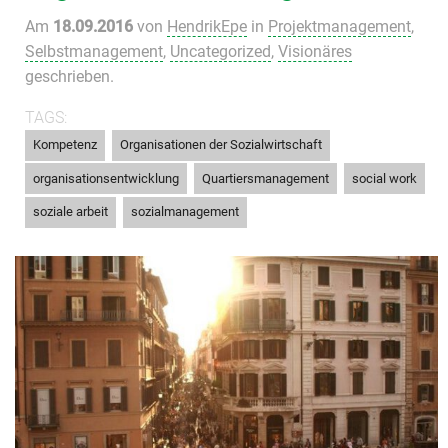
Am
18.09.2016
von
HendrikEpe
in
Projektmanagement
,
Selbstmanagement
,
Uncategorized
,
Visionäres
geschrieben.
TAGS:
,
,
Kompetenz
Organisationen der Sozialwirtschaft
,
,
,
organisationsentwicklung
Quartiersmanagement
social work
,
soziale arbeit
sozialmanagement