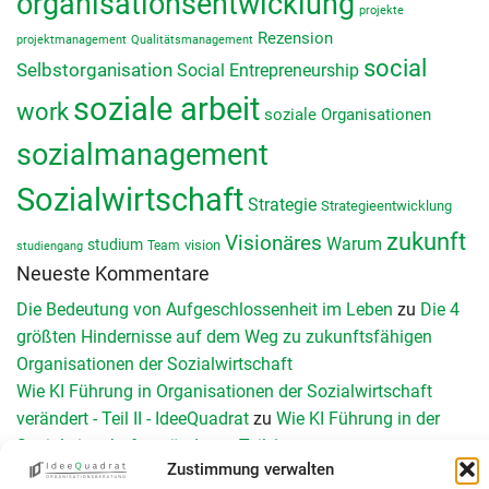
organisationsentwicklung
projekte
Rezension
projektmanagement
Qualitätsmanagement
social
Selbstorganisation
Social Entrepreneurship
soziale arbeit
work
soziale Organisationen
sozialmanagement
Sozialwirtschaft
Strategie
Strategieentwicklung
zukunft
Visionäres
Warum
studium
vision
Team
studiengang
Neueste Kommentare
Die Bedeutung von Aufgeschlossenheit im Leben
zu
Die 4
größten Hindernisse auf dem Weg zu zukunftsfähigen
Organisationen der Sozialwirtschaft
Wie KI Führung in Organisationen der Sozialwirtschaft
verändert - Teil II - IdeeQuadrat
zu
Wie KI Führung in der
Sozialwirtschaft verändert – Teil 1
Zustimmung verwalten
Schnittstellen management: Reibungslos versorgen 2026
zu