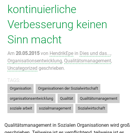
kontinuierliche
Verbesserung keinen
Sinn macht
Am
20.05.2015
von
HendrikEpe
in
Dies und das...
,
Organisationsentwicklung
,
Qualitätsmanagement
,
Uncategorized
geschrieben.
TAGS:
,
,
Organisation
Organisationen der Sozialwirtschaft
,
,
,
organisationsentwicklung
Qualität
Qualitätsmanagement
,
,
soziale arbeit
sozialmanagement
Sozialwirtschaft
Qualitätsmanagement in Sozialen Organisationen wird groß
geschrieben. Teilweise ist es verpflichtend, teilweise ist es