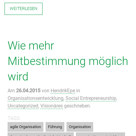
WEITERLESEN
Wie mehr
Mitbestimmung möglich
wird
Am
26.04.2015
von
HendrikEpe
in
Organisationsentwicklung
,
Social Entrepreneurship
,
Uncategorized
,
Visionäres
geschrieben.
TAGS:
,
,
,
agile Organisation
Führung
Organisation