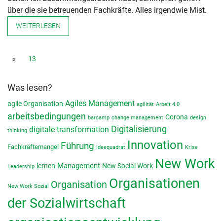
über die sie betreuenden Fachkräfte. Alles irgendwie Mist.
WEITERLESEN
«
13
Was lesen?
Agiles Management
agile Organisation
agilität
Arbeit 4.0
arbeitsbedingungen
Corona
barcamp
change management
design
Digitalisierung
digitale transformation
thinking
Innovation
Führung
Fachkräftemangel
ideequadrat
Krise
New Work
lernen
Management
New Social Work
Leadership
Organisationen
Organisation
New Work Sozial
der Sozialwirtschaft