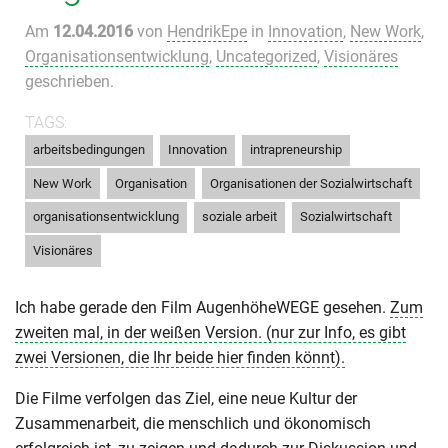
Am
12.04.2016
von
HendrikEpe
in
Innovation
,
New Work
,
Organisationsentwicklung
,
Uncategorized
,
Visionäres
geschrieben.
TAGS:
,
,
,
arbeitsbedingungen
Innovation
intrapreneurship
,
,
,
New Work
Organisation
Organisationen der Sozialwirtschaft
,
,
,
organisationsentwicklung
soziale arbeit
Sozialwirtschaft
Visionäres
Ich habe gerade den Film AugenhöheWEGE gesehen.
Zum
zweiten mal, in der weißen Version. (nur zur Info, es gibt
zwei Versionen, die Ihr beide hier finden könnt).
Die Filme verfolgen das Ziel, eine neue Kultur der
Zusammenarbeit, die menschlich und ökonomisch