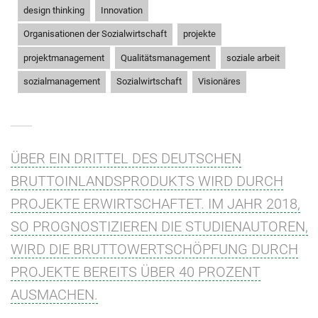
,
,
design thinking
Innovation
,
,
Organisationen der Sozialwirtschaft
projekte
,
,
,
projektmanagement
Qualitätsmanagement
soziale arbeit
,
,
sozialmanagement
Sozialwirtschaft
Visionäres
ÜBER EIN DRITTEL DES DEUTSCHEN
BRUTTOINLANDSPRODUKTS WIRD DURCH
PROJEKTE ERWIRTSCHAFTET. IM JAHR 2018,
SO PROGNOSTIZIEREN DIE STUDIENAUTOREN,
WIRD DIE BRUTTOWERTSCHÖPFUNG DURCH
PROJEKTE BEREITS ÜBER 40 PROZENT
AUSMACHEN.