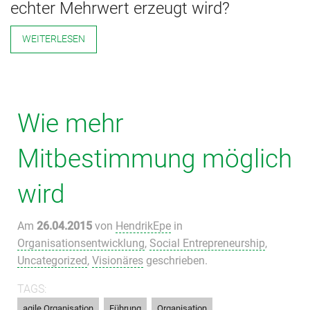
echter Mehrwert erzeugt wird?
WEITERLESEN
Wie mehr
Mitbestimmung möglich
wird
Am
26.04.2015
von
HendrikEpe
in
Organisationsentwicklung
,
Social Entrepreneurship
,
Uncategorized
,
Visionäres
geschrieben.
TAGS:
,
,
,
agile Organisation
Führung
Organisation