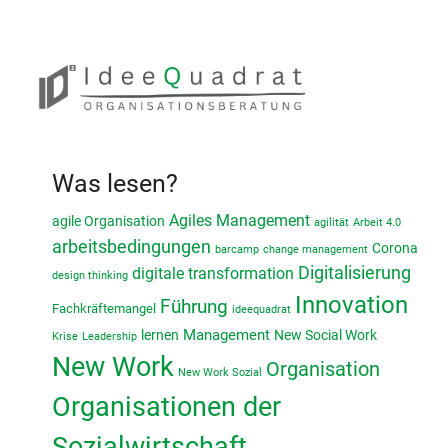
Was lesen?
Agiles Management
agile Organisation
agilität
Arbeit 4.0
arbeitsbedingungen
Corona
barcamp
change management
Digitalisierung
digitale transformation
design thinking
Innovation
Führung
Fachkräftemangel
ideequadrat
lernen
Management
New Social Work
Krise
Leadership
New Work
Organisation
New Work Sozial
Organisationen der
Sozialwirtschaft