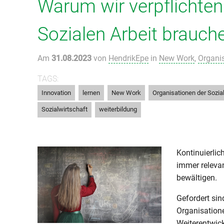
Warum wir verpflichten
Sozialen Arbeit brauch
Am
31.08.2023
von
HendrikEpe
in
New Work
,
Organi
TAGS:
,
,
,
Innovation
lernen
New Work
Organisationen der Sozia
,
Sozialwirtschaft
weiterbildung
Kontinuierlic
immer releva
bewältigen.
Gefordert si
Organisatione
Weiterentwic