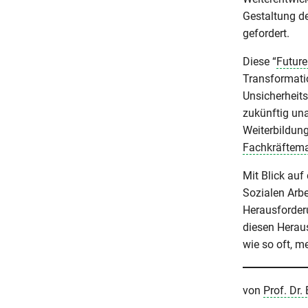
Gestaltung de
gefordert.
Diese “
Future
Transformati
Unsicherheit
zukünftig una
Weiterbildung
Fachkräftem
Mit Blick au
Sozialen Arbe
Herausforderu
diesen Herau
wie so oft, m
von
Prof. Dr.