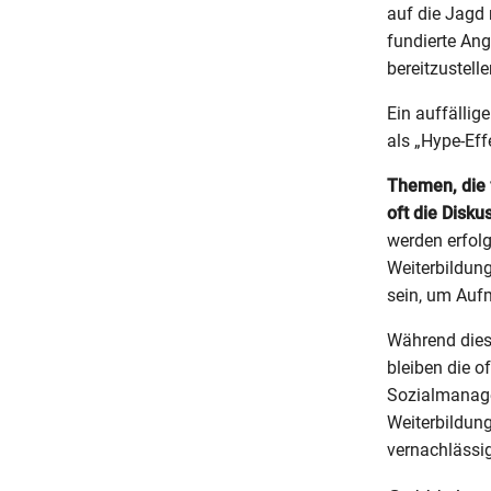
auf die Jagd 
fundierte An
bereitzustell
Ein auffällig
als „Hype-Eff
Themen, die 
oft die Disku
werden erfolg
Weiterbildun
sein, um Auf
Während diese 
bleiben die o
Sozialmanage
Weiterbildun
vernachlässig