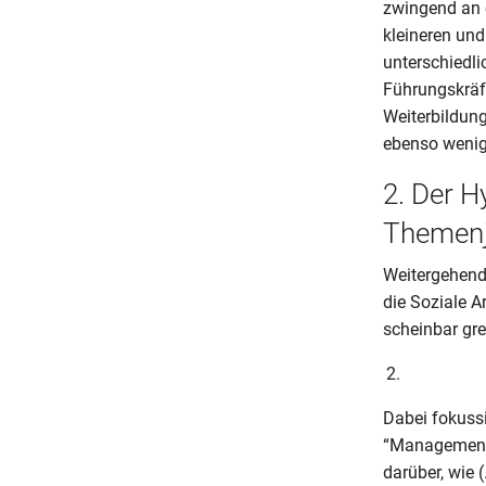
zwingend an e
kleineren und
unterschiedli
Führungskräf
Weiterbildun
ebenso weni
2. Der H
Themen
Weitergehend 
die Soziale A
scheinbar gre
Dabei fokuss
“Managementm
darüber, wie 