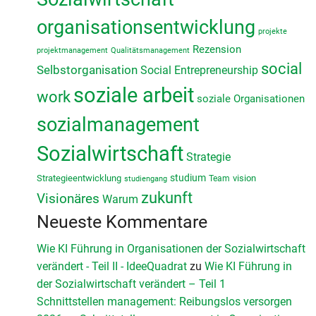
organisationsentwicklung
projekte
Rezension
projektmanagement
Qualitätsmanagement
social
Selbstorganisation
Social Entrepreneurship
soziale arbeit
work
soziale Organisationen
sozialmanagement
Sozialwirtschaft
Strategie
studium
Strategieentwicklung
vision
Team
studiengang
zukunft
Visionäres
Warum
Neueste Kommentare
Wie KI Führung in Organisationen der Sozialwirtschaft
verändert - Teil II - IdeeQuadrat
zu
Wie KI Führung in
der Sozialwirtschaft verändert – Teil 1
Schnittstellen management: Reibungslos versorgen