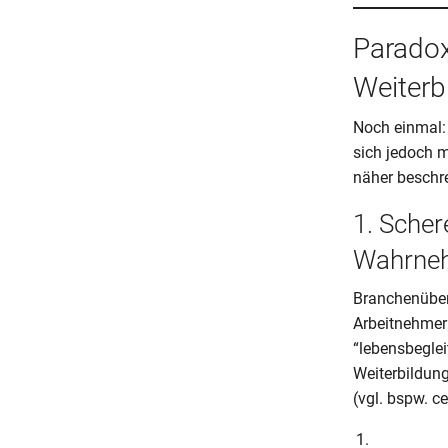
Paradox
Weiterbi
Noch einmal: 
sich jedoch m
näher besch
1. Scher
Wahrneh
Branchenüber
Arbeitnehmer:
“lebensbegle
Weiterbildun
(vgl. bspw. c