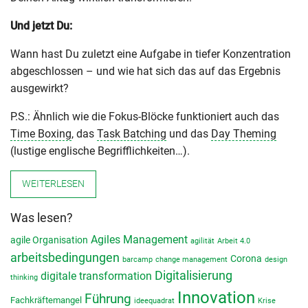
Und jetzt Du:
Wann hast Du zuletzt eine Aufgabe in tiefer Konzentration
abgeschlossen – und wie hat sich das auf das Ergebnis
ausgewirkt?
P.S.: Ähnlich wie die Fokus-Blöcke funktioniert auch das
Time Boxing
, das
Task Batching
und das
Day Theming
(lustige englische Begrifflichkeiten…).
WEITERLESEN
Was lesen?
Agiles Management
agile Organisation
agilität
Arbeit 4.0
arbeitsbedingungen
Corona
barcamp
change management
design
Digitalisierung
digitale transformation
thinking
Innovation
Führung
Fachkräftemangel
ideequadrat
Krise