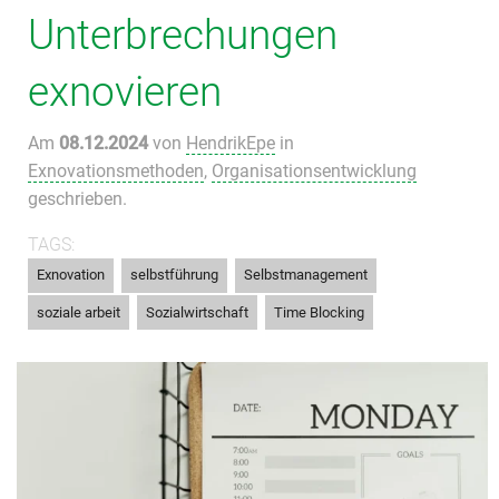
Unterbrechungen
exnovieren
Am
08.12.2024
von
HendrikEpe
in
Exnovationsmethoden
,
Organisationsentwicklung
geschrieben.
TAGS:
,
,
,
Exnovation
selbstführung
Selbstmanagement
,
,
soziale arbeit
Sozialwirtschaft
Time Blocking