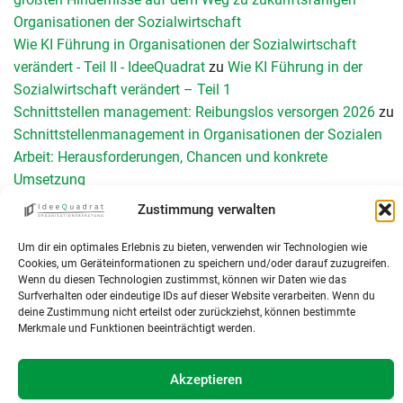
Organisationen der Sozialwirtschaft
Wie KI Führung in Organisationen der Sozialwirtschaft
verändert - Teil II - IdeeQuadrat
zu
Wie KI Führung in der
Sozialwirtschaft verändert – Teil 1
Schnittstellen management: Reibungslos versorgen 2026
zu
Schnittstellenmanagement in Organisationen der Sozialen
Arbeit: Herausforderungen, Chancen und konkrete
Umsetzung
Teamperformance Messung: Wirksame Teamentwicklung
Zustimmung verwalten
durch Diagnose
zu
Das GRPI-Modell zur Teamentwicklung
KI und Digitalisierung in der Sozialwirtschaft: Neun
Um dir ein optimales Erlebnis zu bieten, verwenden wir Technologien wie
Cookies, um Geräteinformationen zu speichern und/oder darauf zuzugreifen.
Leitorientierungen für Führungskräfte - IdeeQuadrat
zu
Was
Wenn du diesen Technologien zustimmst, können wir Daten wie das
sind Organisationen – eine Einführung
Surfverhalten oder eindeutige IDs auf dieser Website verarbeiten. Wenn du
deine Zustimmung nicht erteilst oder zurückziehst, können bestimmte
Merkmale und Funktionen beeinträchtigt werden.
Akzeptieren