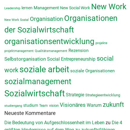
New Work
lernen
Management
New Social Work
Leadership
Organisationen
Organisation
New Work Sozial
der Sozialwirtschaft
organisationsentwicklung
projekte
Rezension
projektmanagement
Qualitätsmanagement
social
Selbstorganisation
Social Entrepreneurship
soziale arbeit
work
soziale Organisationen
sozialmanagement
Sozialwirtschaft
Strategie
Strategieentwicklung
zukunft
Visionäres
Warum
studium
vision
Team
studiengang
Neueste Kommentare
Die Bedeutung von Aufgeschlossenheit im Leben
zu
Die 4
größten Hindernisse auf dem Weg zu zukunftsfähigen