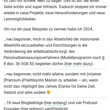
Es fällt mir schwer, Nein zu sagen. Das ist auf der einen
Seite schön und super hilfreich. Dadurch stolpere ich immer
wieder in neue Projekte, neue Herausforderungen und neue
Lernmöglichkeiten.
Um nur ein paar Beispiele zu nennen habe ich 2024…
…neu begonnen, mich in das Arbeitsfeld der stationären
Altenhilfe einzuarbeiten und Einrichtungen in der
Veränderung der Arbeitsabläufe bzgl. des
Personalbemessungsverfahrens (Modellprogramm nach §
8 Abs. 3b SGB XI) begleiten dürfen (
hier mehr dazu
).
…neu begonnen, nicht mehr alleine, sondern mit (m)einer
(Premium-)Praktikantin Marion zu arbeiten – ein, wenn
nicht das, Highlight des Jahres (Danke für Deine Zeit,
Geduld und alles andere
…18 neue Blogbeiträge (
hier entlang
) und vier Podcast-
Episoden (
hier entlang
) veröffentlicht.