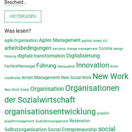
Bescheid
…
WEITERLESEN
Was lesen?
Agiles Management
agile Organisation
agilität
Arbeit 4.0
arbeitsbedingungen
Corona
barcamp
change management
design
Digitalisierung
digitale transformation
thinking
Innovation
Führung
Fachkräftemangel
ideequadrat
Krise
New Work
lernen
Management
New Social Work
Leadership
Organisationen
Organisation
New Work Sozial
der Sozialwirtschaft
organisationsentwicklung
projekte
Rezension
projektmanagement
Qualitätsmanagement
social
Selbstorganisation
Social Entrepreneurship