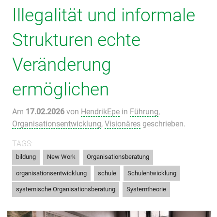
Illegalität und informale
Strukturen echte
Veränderung
ermöglichen
Am
17.02.2026
von
HendrikEpe
in
Führung
,
Organisationsentwicklung
,
Visionäres
geschrieben.
TAGS:
,
,
,
bildung
New Work
Organisationsberatung
,
,
,
organisationsentwicklung
schule
Schulentwicklung
,
systemische Organisationsberatung
Systemtheorie