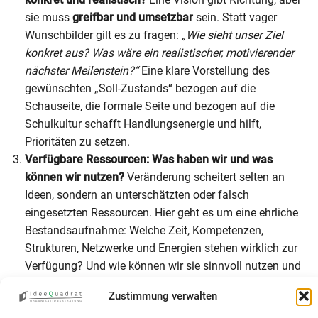
sie muss
greifbar und umsetzbar
sein. Statt vager
Wunschbilder gilt es zu fragen:
„Wie sieht unser Ziel
konkret aus? Was wäre ein realistischer, motivierender
nächster Meilenstein?“
Eine klare Vorstellung des
gewünschten „Soll-Zustands“ bezogen auf die
Schauseite, die formale Seite und bezogen auf die
Schulkultur schafft Handlungsenergie und hilft,
Prioritäten zu setzen.
Verfügbare Ressourcen: Was haben wir und was
können wir nutzen?
Veränderung scheitert selten an
Ideen, sondern an unterschätzten oder falsch
eingesetzten Ressourcen. Hier geht es um eine ehrliche
Bestandsaufnahme: Welche Zeit, Kompetenzen,
Strukturen, Netzwerke und Energien stehen wirklich zur
Verfügung? Und wie können wir sie sinnvoll nutzen und
gestalten – ohne Überlastung oder Leerlauf?
Zustimmung verwalten
Erste, nächste Schritte: Was ist der kleinste sinnvolle