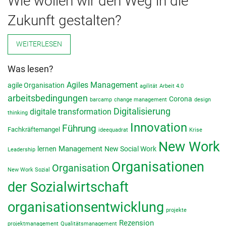
Wie wollen wir den Weg in die
Zukunft gestalten?
WEITERLESEN
Was lesen?
Agiles Management
agile Organisation
agilität
Arbeit 4.0
arbeitsbedingungen
Corona
barcamp
change management
design
Digitalisierung
digitale transformation
thinking
Innovation
Führung
Fachkräftemangel
ideequadrat
Krise
New Work
lernen
Management
New Social Work
Leadership
Organisationen
Organisation
New Work Sozial
der Sozialwirtschaft
organisationsentwicklung
projekte
Rezension
projektmanagement
Qualitätsmanagement