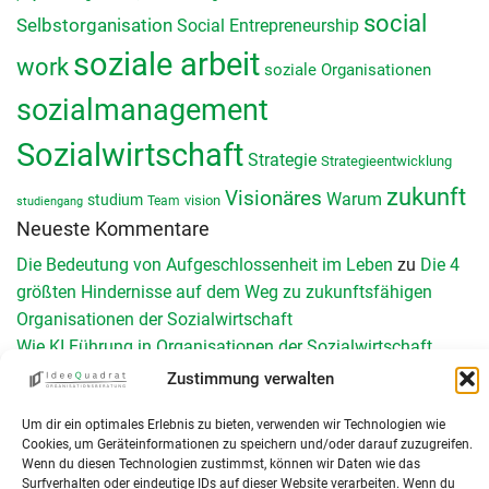
social
Selbstorganisation
Social Entrepreneurship
soziale arbeit
work
soziale Organisationen
sozialmanagement
Sozialwirtschaft
Strategie
Strategieentwicklung
zukunft
Visionäres
Warum
studium
vision
Team
studiengang
Neueste Kommentare
Die Bedeutung von Aufgeschlossenheit im Leben
zu
Die 4
größten Hindernisse auf dem Weg zu zukunftsfähigen
Organisationen der Sozialwirtschaft
Wie KI Führung in Organisationen der Sozialwirtschaft
verändert - Teil II - IdeeQuadrat
zu
Wie KI Führung in der
Zustimmung verwalten
Sozialwirtschaft verändert – Teil 1
Um dir ein optimales Erlebnis zu bieten, verwenden wir Technologien wie
Schnittstellen management: Reibungslos versorgen 2026
zu
Cookies, um Geräteinformationen zu speichern und/oder darauf zuzugreifen.
Schnittstellenmanagement in Organisationen der Sozialen
Wenn du diesen Technologien zustimmst, können wir Daten wie das
Arbeit: Herausforderungen, Chancen und konkrete
Surfverhalten oder eindeutige IDs auf dieser Website verarbeiten. Wenn du