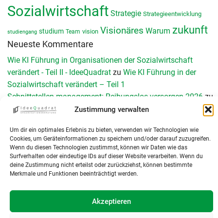
Sozialwirtschaft
Strategie
Strategieentwicklung
zukunft
Visionäres
Warum
studium
vision
Team
studiengang
Neueste Kommentare
Wie KI Führung in Organisationen der Sozialwirtschaft
verändert - Teil II - IdeeQuadrat
zu
Wie KI Führung in der
Sozialwirtschaft verändert – Teil 1
Schnittstellen management: Reibungslos versorgen 2026
zu
Schnittstellenmanagement in Organisationen der Sozialen
Zustimmung verwalten
Arbeit: Herausforderungen, Chancen und konkrete
Um dir ein optimales Erlebnis zu bieten, verwenden wir Technologien wie
Umsetzung
Cookies, um Geräteinformationen zu speichern und/oder darauf zuzugreifen.
Teamperformance Messung: Wirksame Teamentwicklung
Wenn du diesen Technologien zustimmst, können wir Daten wie das
durch Diagnose
zu
Das GRPI-Modell zur Teamentwicklung
Surfverhalten oder eindeutige IDs auf dieser Website verarbeiten. Wenn du
deine Zustimmung nicht erteilst oder zurückziehst, können bestimmte
KI und Digitalisierung in der Sozialwirtschaft: Neun
Merkmale und Funktionen beeinträchtigt werden.
Leitorientierungen für Führungskräfte - IdeeQuadrat
zu
Was
sind Organisationen – eine Einführung
Akzeptieren
HendrikEpe
zu
Schulentwicklung systemisch gestalten: Wie