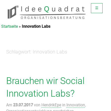
☰
Startseite
»
Innovation Labs
Schlagwort:
Innovation Labs
Brauchen wir Social
Innovation Labs?
Am
23.07.2017
von
HendrikEpe
in
Innovation
,