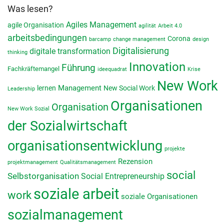
Was lesen?
Agiles Management
agile Organisation
agilität
Arbeit 4.0
arbeitsbedingungen
Corona
barcamp
change management
design
Digitalisierung
digitale transformation
thinking
Innovation
Führung
Fachkräftemangel
ideequadrat
Krise
New Work
lernen
Management
New Social Work
Leadership
Organisationen
Organisation
New Work Sozial
der Sozialwirtschaft
organisationsentwicklung
projekte
Rezension
projektmanagement
Qualitätsmanagement
social
Selbstorganisation
Social Entrepreneurship
soziale arbeit
work
soziale Organisationen
sozialmanagement