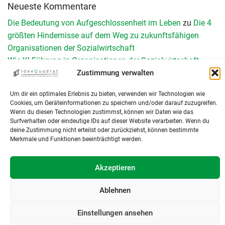
Neueste Kommentare
Die Bedeutung von Aufgeschlossenheit im Leben
zu
Die 4
größten Hindernisse auf dem Weg zu zukunftsfähigen
Organisationen der Sozialwirtschaft
Wie KI Führung in Organisationen der Sozialwirtschaft
verändert - Teil II - IdeeQuadrat
zu
Wie KI Führung in der
Zustimmung verwalten
Sozialwirtschaft verändert – Teil 1
Um dir ein optimales Erlebnis zu bieten, verwenden wir Technologien wie
Schnittstellen management: Reibungslos versorgen 2026
zu
Cookies, um Geräteinformationen zu speichern und/oder darauf zuzugreifen.
Schnittstellenmanagement in Organisationen der Sozialen
Wenn du diesen Technologien zustimmst, können wir Daten wie das
Surfverhalten oder eindeutige IDs auf dieser Website verarbeiten. Wenn du
Arbeit: Herausforderungen, Chancen und konkrete
deine Zustimmung nicht erteilst oder zurückziehst, können bestimmte
Umsetzung
Merkmale und Funktionen beeinträchtigt werden.
Teamperformance Messung: Wirksame Teamentwicklung
durch Diagnose
zu
Das GRPI-Modell zur Teamentwicklung
Akzeptieren
KI und Digitalisierung in der Sozialwirtschaft: Neun
Leitorientierungen für Führungskräfte - IdeeQuadrat
zu
Was
Ablehnen
sind Organisationen – eine Einführung
Einstellungen ansehen