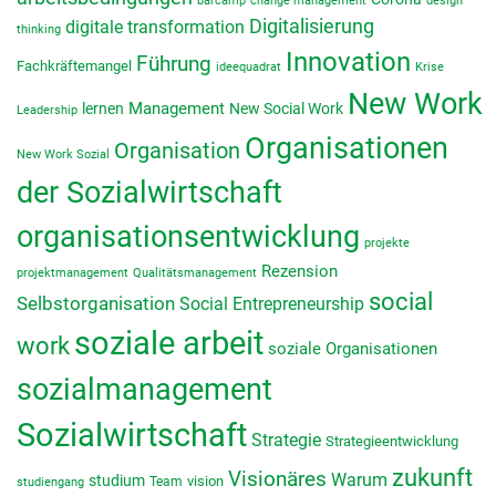
barcamp
change management
design
Digitalisierung
digitale transformation
thinking
Innovation
Führung
Fachkräftemangel
ideequadrat
Krise
New Work
lernen
Management
New Social Work
Leadership
Organisationen
Organisation
New Work Sozial
der Sozialwirtschaft
organisationsentwicklung
projekte
Rezension
projektmanagement
Qualitätsmanagement
social
Selbstorganisation
Social Entrepreneurship
soziale arbeit
work
soziale Organisationen
sozialmanagement
Sozialwirtschaft
Strategie
Strategieentwicklung
zukunft
Visionäres
Warum
studium
vision
Team
studiengang