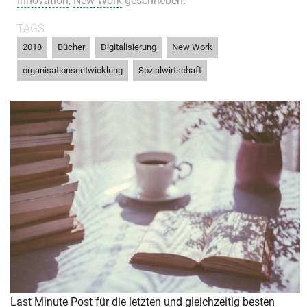
Innovation
,
New Work
geschrieben.
TAGS:
,
,
,
,
2018
Bücher
Digitalisierung
New Work
,
organisationsentwicklung
Sozialwirtschaft
Last Minute Post für die letzten und gleichzeitig besten