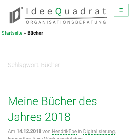
☰
Startseite
»
Bücher
Schlagwort:
Bücher
Meine Bücher des
Jahres 2018
Am
14.12.2018
von
HendrikEpe
in
Digitalisierung
,