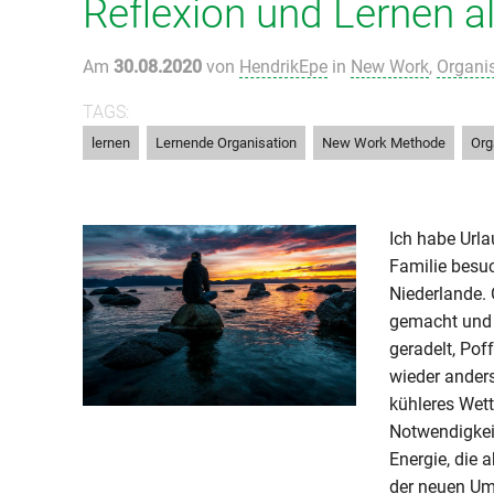
Reflexion und Lernen al
Am
30.08.2020
von
HendrikEpe
in
New Work
,
Organi
TAGS:
,
,
,
lernen
Lernende Organisation
New Work Methode
Org
Ich habe Urla
Familie besuc
Niederlande. 
gemacht und 
geradelt, Pof
wieder ander
kühleres Wett
Notwendigkeit
Energie, die 
der neuen Um