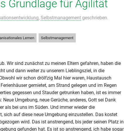
s Grundlage für Agilität
sationsentwicklung
,
Selbstmanagement
geschrieben.
,
anisationales Lernen
Selbstmanagement
ub. Wir sind zunächst zu meinen Eltern gefahren, haben die
ht und dann weiter zu unserem Lieblingsziel, in die
Obwohl wir schon drölfzig Mal hier waren, Haustausch
Ferienhäuser gemietet, am Strand gelegen und im Regen
ferties gegessen und Stauder getrunken haben, ist es immer
s: Neue Umgebung, neue Gerüche, anderes, Gott sei Dank
er als bei uns im Süden. Und immer wieder die
, sich auf diese neue Umgebung einzustellen. Das kostet
abgezogen wird. Das ist anstrengend, bis jeder seinen Platz in
gebung gefunden hat. Es ist so anstrengend, ich habe sogar