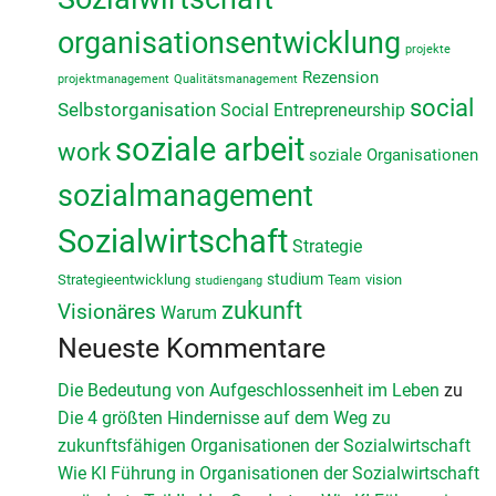
organisationsentwicklung
projekte
Rezension
projektmanagement
Qualitätsmanagement
social
Selbstorganisation
Social Entrepreneurship
soziale arbeit
work
soziale Organisationen
sozialmanagement
Sozialwirtschaft
Strategie
studium
Strategieentwicklung
vision
Team
studiengang
zukunft
Visionäres
Warum
Neueste Kommentare
Die Bedeutung von Aufgeschlossenheit im Leben
zu
Die 4 größten Hindernisse auf dem Weg zu
zukunftsfähigen Organisationen der Sozialwirtschaft
Wie KI Führung in Organisationen der Sozialwirtschaft