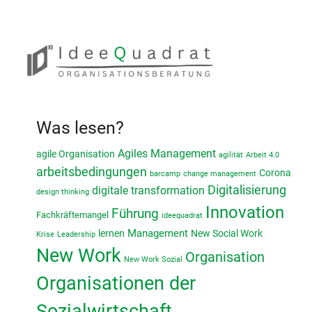
Was lesen?
Agiles Management
agile Organisation
agilität
Arbeit 4.0
arbeitsbedingungen
Corona
barcamp
change management
Digitalisierung
digitale transformation
design thinking
Innovation
Führung
Fachkräftemangel
ideequadrat
lernen
Management
New Social Work
Krise
Leadership
New Work
Organisation
New Work Sozial
Organisationen der
Sozialwirtschaft