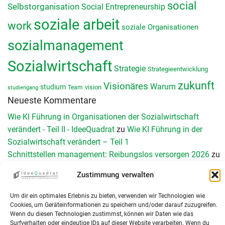
social
Selbstorganisation
Social Entrepreneurship
soziale arbeit
work
soziale Organisationen
sozialmanagement
Sozialwirtschaft
Strategie
Strategieentwicklung
zukunft
Visionäres
Warum
studium
vision
Team
studiengang
Neueste Kommentare
Wie KI Führung in Organisationen der Sozialwirtschaft
verändert - Teil II - IdeeQuadrat
zu
Wie KI Führung in der
Sozialwirtschaft verändert – Teil 1
Schnittstellen management: Reibungslos versorgen 2026
zu
Schnittstellenmanagement in Organisationen der Sozialen
Zustimmung verwalten
Arbeit: Herausforderungen, Chancen und konkrete
Umsetzung
Um dir ein optimales Erlebnis zu bieten, verwenden wir Technologien wie
Teamperformance Messung: Wirksame Teamentwicklung
Cookies, um Geräteinformationen zu speichern und/oder darauf zuzugreifen.
Wenn du diesen Technologien zustimmst, können wir Daten wie das
durch Diagnose
zu
Das GRPI-Modell zur Teamentwicklung
Surfverhalten oder eindeutige IDs auf dieser Website verarbeiten. Wenn du