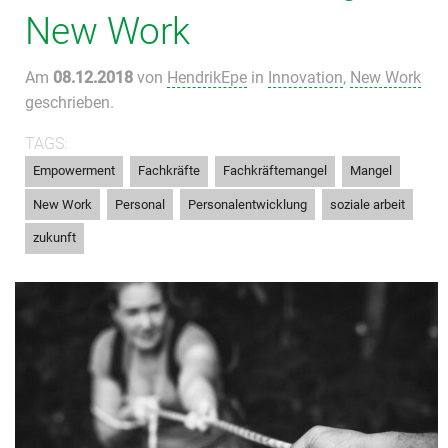
New Work
Am
08.12.2018
von
HendrikEpe
in
Innovation
,
New Work
geschrieben.
TAGS:
,
,
,
,
Empowerment
Fachkräfte
Fachkräftemangel
Mangel
,
,
,
,
New Work
Personal
Personalentwicklung
soziale arbeit
zukunft