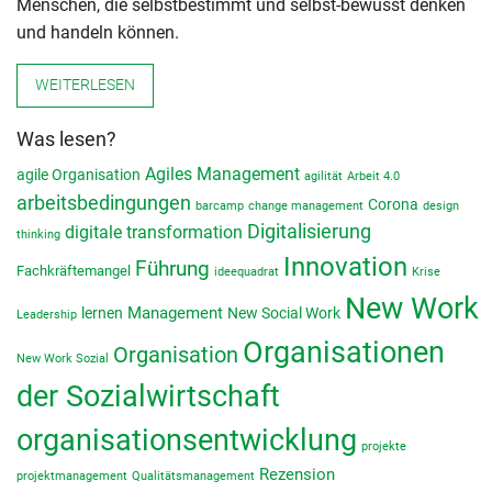
Menschen, die selbstbestimmt und selbst-bewusst denken
und handeln können.
WEITERLESEN
Was lesen?
Agiles Management
agile Organisation
agilität
Arbeit 4.0
arbeitsbedingungen
Corona
barcamp
change management
design
Digitalisierung
digitale transformation
thinking
Innovation
Führung
Fachkräftemangel
ideequadrat
Krise
New Work
lernen
Management
New Social Work
Leadership
Organisationen
Organisation
New Work Sozial
der Sozialwirtschaft
organisationsentwicklung
projekte
Rezension
projektmanagement
Qualitätsmanagement