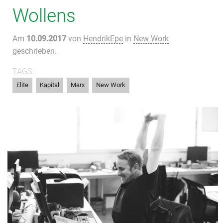
Wollens
Am
10.09.2017
von
HendrikEpe
in
New Work
geschrieben.
TAGS:
,
,
,
Elite
Kapital
Marx
New Work