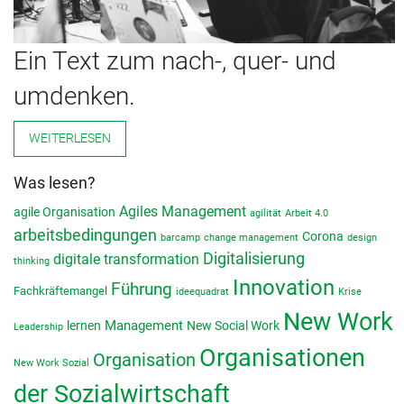
Ein Text zum nach-, quer- und
umdenken.
WEITERLESEN
Was lesen?
Agiles Management
agile Organisation
agilität
Arbeit 4.0
arbeitsbedingungen
Corona
barcamp
change management
design
Digitalisierung
digitale transformation
thinking
Innovation
Führung
Fachkräftemangel
ideequadrat
Krise
New Work
lernen
Management
New Social Work
Leadership
Organisationen
Organisation
New Work Sozial
der Sozialwirtschaft