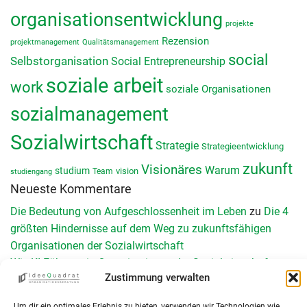
organisationsentwicklung
projekte
Rezension
projektmanagement
Qualitätsmanagement
social
Selbstorganisation
Social Entrepreneurship
soziale arbeit
work
soziale Organisationen
sozialmanagement
Sozialwirtschaft
Strategie
Strategieentwicklung
zukunft
Visionäres
Warum
studium
vision
Team
studiengang
Neueste Kommentare
Die Bedeutung von Aufgeschlossenheit im Leben
zu
Die 4
größten Hindernisse auf dem Weg zu zukunftsfähigen
Organisationen der Sozialwirtschaft
Wie KI Führung in Organisationen der Sozialwirtschaft
Zustimmung verwalten
verändert - Teil II - IdeeQuadrat
zu
Wie KI Führung in der
Sozialwirtschaft verändert – Teil 1
Um dir ein optimales Erlebnis zu bieten, verwenden wir Technologien wie