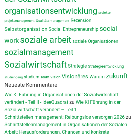
organisationsentwicklung
projekte
Rezension
projektmanagement
Qualitätsmanagement
social
Selbstorganisation
Social Entrepreneurship
soziale arbeit
work
soziale Organisationen
sozialmanagement
Sozialwirtschaft
Strategie
Strategieentwicklung
zukunft
Visionäres
Warum
studium
vision
Team
studiengang
Neueste Kommentare
Wie KI Führung in Organisationen der Sozialwirtschaft
verändert - Teil II - IdeeQuadrat
zu
Wie KI Führung in der
Sozialwirtschaft verändert – Teil 1
Schnittstellen management: Reibungslos versorgen 2026
zu
Schnittstellenmanagement in Organisationen der Sozialen
Arbeit: Herausforderungen, Chancen und konkrete