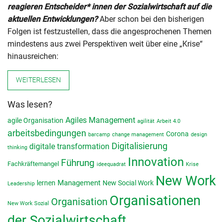
reagieren Entscheider* innen der Sozialwirtschaft auf die
aktuellen Entwicklungen?
Aber schon bei den bisherigen
Folgen ist festzustellen, dass die angesprochenen Themen
mindestens aus zwei Perspektiven weit über eine „Krise“
hinausreichen:
WEITERLESEN
Was lesen?
Agiles Management
agile Organisation
agilität
Arbeit 4.0
arbeitsbedingungen
Corona
barcamp
change management
design
Digitalisierung
digitale transformation
thinking
Innovation
Führung
Fachkräftemangel
ideequadrat
Krise
New Work
lernen
Management
New Social Work
Leadership
Organisationen
Organisation
New Work Sozial
der Sozialwirtschaft