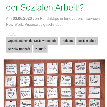
der Sozialen Arbeit!?
Am
03.06.2020
von
HendrikEpe
in
Innovation
,
Interviews
,
New Work
,
Visionäres
geschrieben.
TAGS:
,
,
,
Organisationen der Sozialwirtschaft
Podcast
soziale arbeit
,
Sozialwirtschaft
zukunft