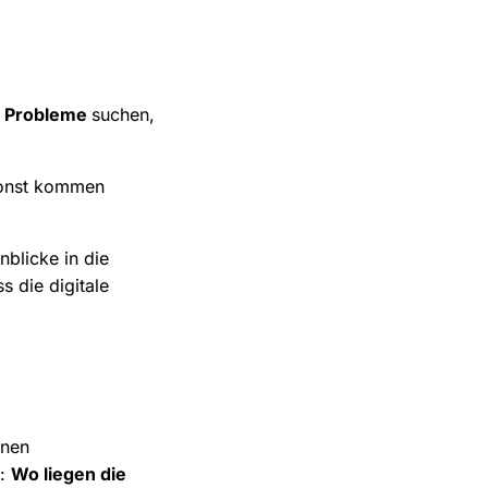
e Probleme
suchen,
Sonst kommen
blicke in die
s die digitale
enen
n:
Wo liegen die