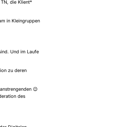
TN, die Klient*
am in Kleingruppen
 sind. Und im Laufe
tion zu deren
 (anstrengenden 😉
deration des
der Digitalen