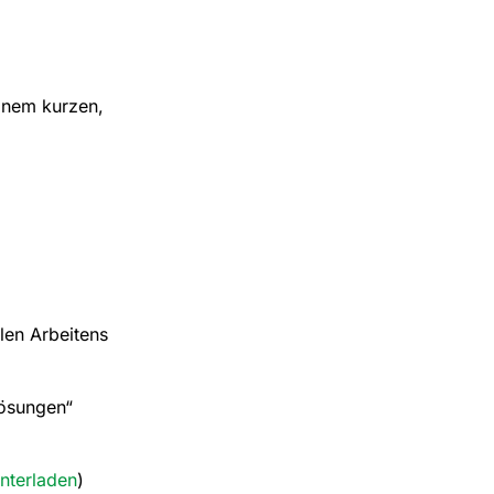
inem kurzen,
len Arbeitens
Lösungen“
unterladen
)