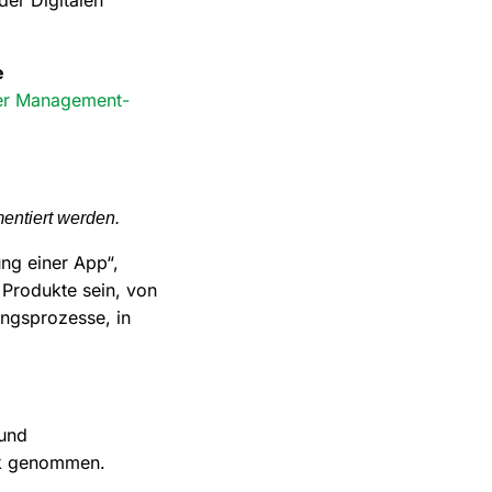
e
ler Management-
entiert werden.
ung einer App“,
Produkte sein, von
ungsprozesse, in
 und
lick genommen.