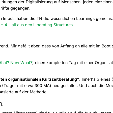
rkungen der Digitalisierung auf Menschen, jeden einzelnen 
kräfte gegangen.
n Impuls haben die TN die wesentlichen Learnings gemeins
2 – 4 – all aus den Liberating Structures.
ierend. Mir gefällt aber, dass von Anfang an alle mit im Boot
What? Now What?
) einen kompletten Tag mit einer Organisa
rten organisationalen Kurzzeitberatung“
: Innerhalb eines
on (Träger mit etwa 300 MA) neu gestaltet. Und auch die Mo
asierte auf der Methode.
n.
kerem Mittagessen) sind wir explizit auf die Auswirkungen 