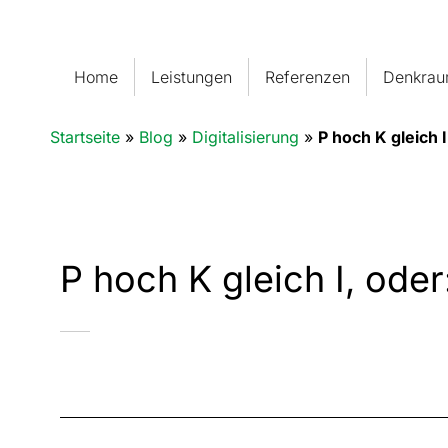
Home
Leistungen
Referenzen
Denkra
Startseite
»
Blog
»
Digitalisierung
»
P hoch K gleich 
P hoch K gleich I, ode