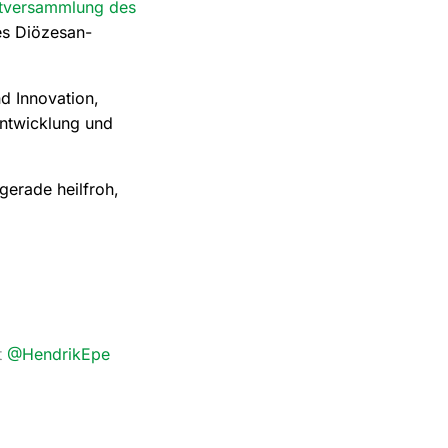
tversammlung des
des Diözesan-
d Innovation,
entwicklung und
gerade heilfroh,
t
@HendrikEpe