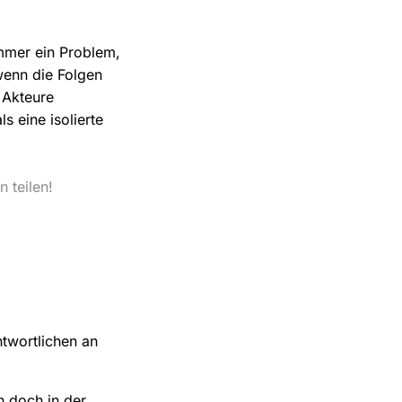
immer ein Problem,
wenn die Folgen
 Akteure
s eine isolierte
 teilen!
ntwortlichen an
n doch in der