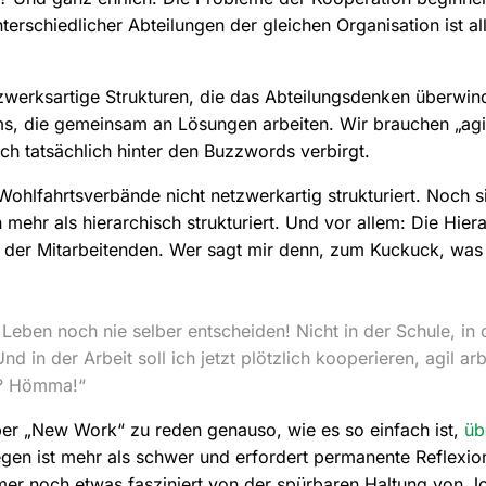
erschiedlicher Abteilungen der gleichen Organisation ist al
etzwerksartige Strukturen, die das Abteilungsdenken überwi
ms, die gemeinsam an Lösungen arbeiten. Wir brauchen „agi
h tatsächlich hinter den Buzzwords verbirgt.
ohlfahrtsverbände nicht netzwerkartig strukturiert. Noch s
 mehr als hierarchisch strukturiert. Und vor allem: Die Hiera
 der Mitarbeitenden. Wer sagt mir denn, zum Kuckuck, was 
 Leben noch nie selber entscheiden! Nicht in der Schule, in
 in der Arbeit soll ich jetzt plötzlich kooperieren, agil arb
en? Hömma!“
über „New Work“ zu reden genauso, wie es so einfach ist,
üb
gen ist mehr als schwer und erfordert permanente Reflexio
mer noch etwas fasziniert von der spürbaren Haltung von Jo