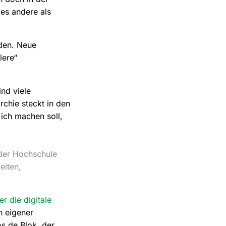
les andere als
nden. Neue
lere“
ind viele
rchie steckt in den
ich machen soll,
 der Hochschule
eiten,
er die digitale
n eigener
s de Blok, der