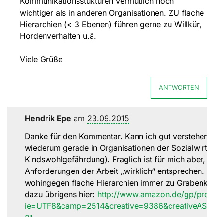
Kommunikationsstukturen vermutlich noch
wichtiger als in anderen Organisationen. ZU flache
Hierarchien (< 3 Ebenen) führen gerne zu Willkür,
Hordenverhalten u.ä.
Viele Grüße
ANTWORTEN
Hendrik Epe
am
23.09.2015
Danke für den Kommentar. Kann ich gut verstehen: O
wiederum gerade in Organisationen der Sozialwirtsch
Kindswohlgefährdung). Fraglich ist für mich aber, ob 
Anforderungen der Arbeit „wirklich“ entsprechen. So 
wohingegen flache Hierarchien immer zu Grabenkämp
dazu übrigens hier:
http://www.amazon.de/gp/produ
ie=UTF8&camp=2514&creative=9386&creativeASIN