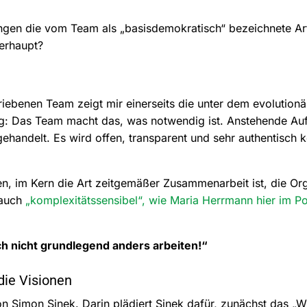
ngen die vom Team als „basisdemokratisch“ bezeichnete Ar
erhaupt?
riebenen Team zeigt mir einerseits die unter dem evolutio
ung: Das Team macht das, was notwendig ist. Anstehende A
andelt. Es wird offen, transparent und sehr authentisch 
en, im Kern die Art zeitgemäßer Zusammenarbeit ist, die Or
 auch
„komplexitätssensibel“, wie Maria Herrmann hier im P
h nicht grundlegend anders arbeiten!“
die Visionen
on Simon Sinek. Darin plädiert Sinek dafür, zunächst das „