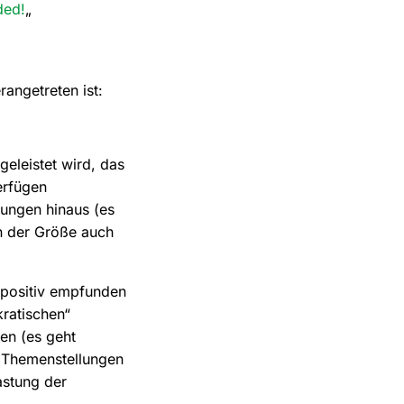
ded!
„
rangetreten ist:
eleistet wird, das
erfügen
rungen hinaus (es
in der Größe auch
m positiv empfunden
kratischen“
en (es geht
r Themenstellungen
astung der