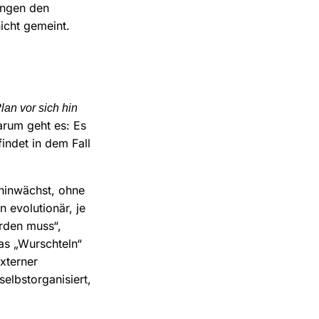
ungen den
icht gemeint.
lan vor sich hin
arum geht es: Es
findet in dem Fall
 hinwächst, ohne
 evolutionär, je
rden muss“,
as „Wurschteln“
externer
elbstorganisiert,