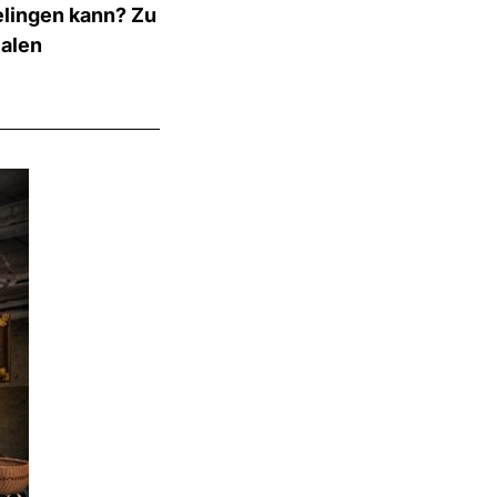
elingen kann? Zu
ialen