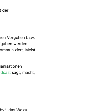
t der
nären Vorgehen bzw.
ufgaben werden
kommuniziert. Meist
ganisationen
odcast
sagt, macht,
Why“, das Wozu