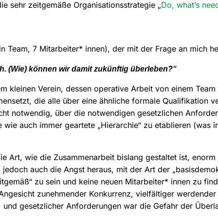
die sehr zeitgemäße Organisationsstrategie „
Do, what’s nee
Ein Team, 7 Mitarbeiter* innen), der mit der Frage an mich he
h. (Wie) können wir damit zukünftig überleben?“
em kleinen Verein, dessen operative Arbeit von einem Team g
nsetzt, die alle über eine ähnliche formale Qualifikation v
nicht notwendig, über die notwendigen gesetzlichen Anforde
 wie auch immer geartete „Hierarchie“ zu etablieren (was 
e Art, wie die Zusammenarbeit bislang gestaltet ist, enor
 jedoch auch die Angst heraus, mit der Art der „basisdemo
gemäß“ zu sein und keine neuen Mitarbeiter* innen zu find
 Angesicht zunehmender Konkurrenz, vielfältiger werdende
) und gesetzlicher Anforderungen war die Gefahr der Überl