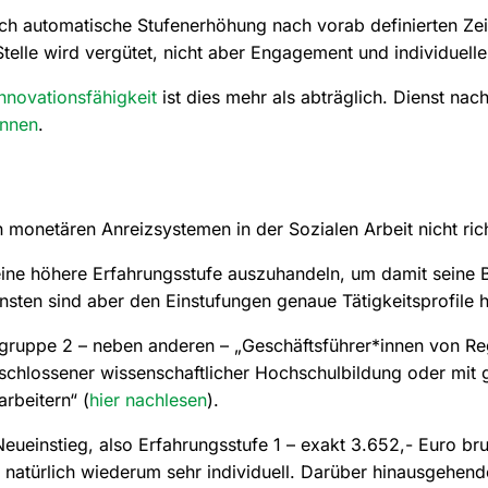
rch automatische Stufenerhöhung nach vorab definierten Ze
Stelle wird vergütet, nicht aber Engagement und individuel
Innovationsfähigkeit
ist dies mehr als abträglich. Dienst nach
nnen
.
 monetären Anreizsystemen in der Sozialen Arbeit nicht richt
 eine höhere Erfahrungsstufe auszuhandeln, um damit seine 
ten sind aber den Einstufungen genaue Tätigkeitsprofile hi
gsgruppe 2 – neben anderen – „Geschäftsführer*innen von Reg
chlossener wissenschaftlicher Hochschulbildung oder mit 
rbeitern“ (
hier nachlesen
).
eueinstieg, also Erfahrungsstufe 1 – exakt 3.652,- Euro bru
 natürlich wiederum sehr individuell. Darüber hinausgehen