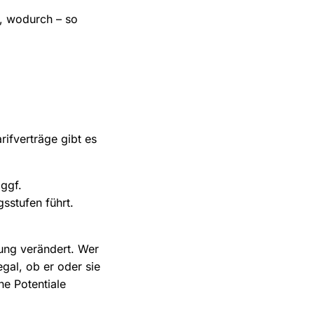
d, wodurch – so
ifverträge gibt es
ggf.
sstufen führt.
ung verändert. Wer
egal, ob er oder sie
ne Potentiale