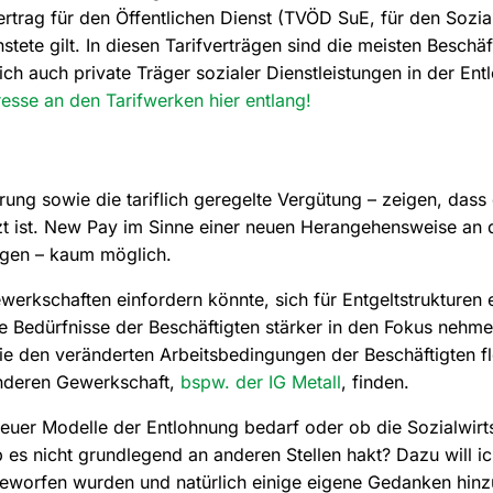
ertrag für den Öffentlichen Dienst (TVÖD SuE, für den Sozia
tete gilt. In diesen Tarifverträgen sind die meisten Beschä
h auch private Träger sozialer Dienstleistungen in der Ent
resse an den Tarifwerken hier entlang!
ung sowie die tariflich geregelte Vergütung – zeigen, dass di
zt ist. New Pay im Sinne einer neuen Herangehensweise an 
ngen – kaum möglich.
rkschaften einfordern könnte, sich für Entgeltstrukturen e
e Bedürfnisse der Beschäftigten stärker in den Fokus nehm
e den veränderten Arbeitsbedingungen der Beschäftigten fl
 anderen Gewerkschaft,
bspw. der IG Metall
, finden.
neuer Modelle der Entlohnung bedarf oder ob die Sozialwirt
b es nicht grundlegend an anderen Stellen hakt? Dazu will i
fgeworfen wurden und natürlich einige eigene Gedanken hin