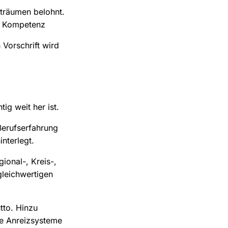
iträumen belohnt.
le Kompetenz
 Vorschrift wird
ig weit her ist.
Berufserfahrung
nterlegt.
ional-, Kreis-,
gleichwertigen
tto. Hinzu
de Anreizsysteme