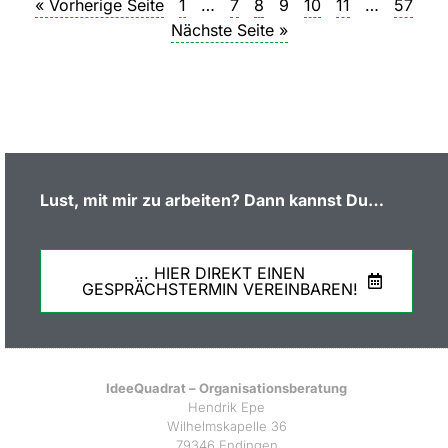
« Vorherige Seite
1
…
7
8
9
10
11
…
57
Nächste Seite »
Lust, mit mir zu arbeiten? Dann kannst Du…
... HIER DIREKT EINEN
GESPRÄCHSTERMIN VEREINBAREN!
IdeeQuadrat – Organisationsberatung
Hendrik Epe
Wilhelmskapelle 36
79346 Endingen