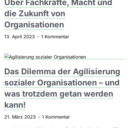
Über Fachkräfte, Macht und
die Zukunft von
Organisationen
13. April 2023
1 Kommentar
Das Dilemma der Agilisierung
sozialer Organisationen – und
was trotzdem getan werden
kann!
21. März 2023
1 Kommentar