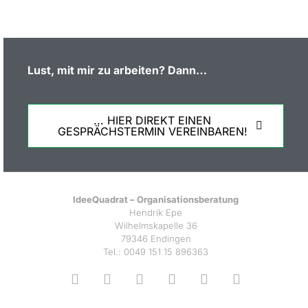
Lust, mit mir zu arbeiten?
Dann…
... HIER DIREKT EINEN
GESPRÄCHSTERMIN VEREINBAREN!
IdeeQuadrat – Organisationsberatung
Hendrik Epe
Wilhelmskapelle 36
79346 Endingen
Tel.: 0049 151 15 896363