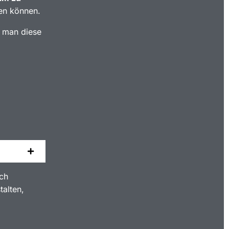
en können.
 man diese
Ich
talten,