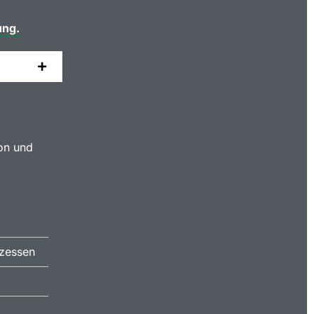
ung.
ion und
ozessen