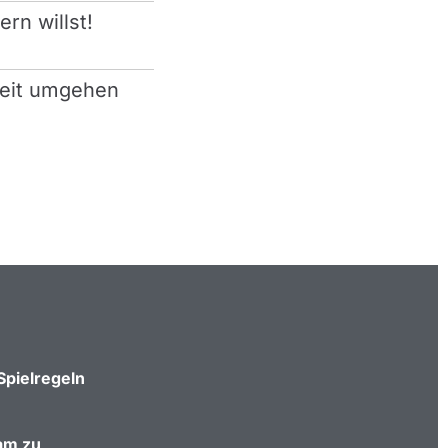
rn willst!
heit umgehen
Spielregeln
am zu