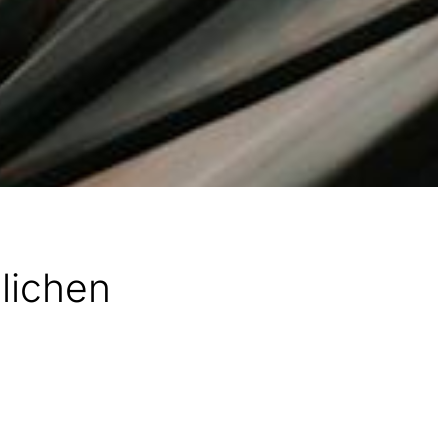
glichen
t