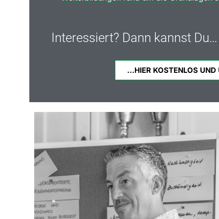
Interessiert? Dann kannst Du…
...HIER KOSTENLOS UND